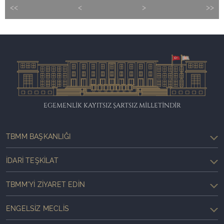
<<
<
>
>>
EGEMENLİK KAYITSIZ ŞARTSIZ MİLLETİNDİR
TBMM BAŞKANLIĞI
İDARI TEŞKILAT
TBMM'YI ZIYARET EDIN
ENGELSIZ MECLIS