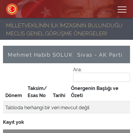
MİLLETVEKİLİNİN İLK İMZASININ BULUNDUĞU
MECLİS GENEL GÖRÜŞME ÖNERGELERİ
Mehmet Habib SOLUK
Sivas - AK Parti
Ara:
Taksim/
Önergenin Başlığı ve
Dönem
Esas No
Tarihi
Özeti
Tabloda herhangi bir veri mevcut değil
Kayıt yok