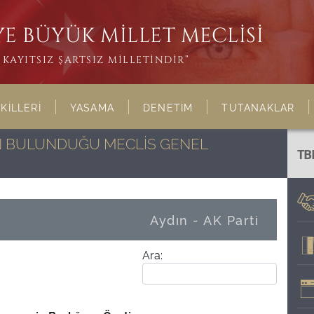
E BÜYÜK MİLLET MECLİSİ
KAYITSIZ ŞARTSIZ MİLLETİNDİR”
KİLLERİ
YASAMA
DENETİM
TUTANAKLAR
NIN BULUNDUĞU MECLİS GENEL
TB
Aydın - AK Parti
Ara: