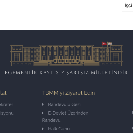
İşçi
EGEMENLİK KAYITSIZ ŞARTSIZ MİLLETİNDİR
ilat
TBMM'yi Ziyaret Edin
kreter
Randevulu Gezi
misyonu
E-Devlet Üzerinden
Randevu
Halk Günü