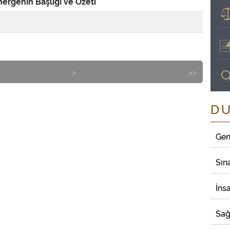
ergenin Başlığı ve Özeti
>
>>
D
Gen
Sın
İns
Sağ