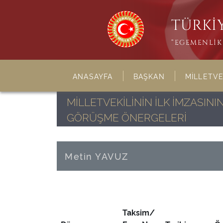
TÜRKİY
“EGEMENLİK 
ANASAYFA
BAŞKAN
MİLLETVE
MİLLETVEKİLİNİN İLK İMZASI
GÖRÜŞME ÖNERGELERİ
Metin YAVUZ
Taksim/