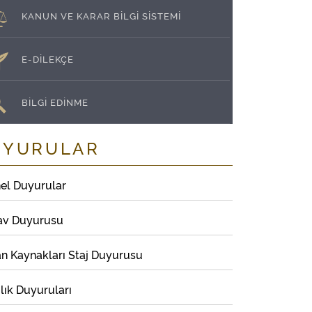
KANUN VE KARAR BİLGİ SİSTEMİ
E-DİLEKÇE
BİLGİ EDİNME
UYURULAR
el Duyurular
av Duyurusu
an Kaynakları Staj Duyurusu
lık Duyuruları