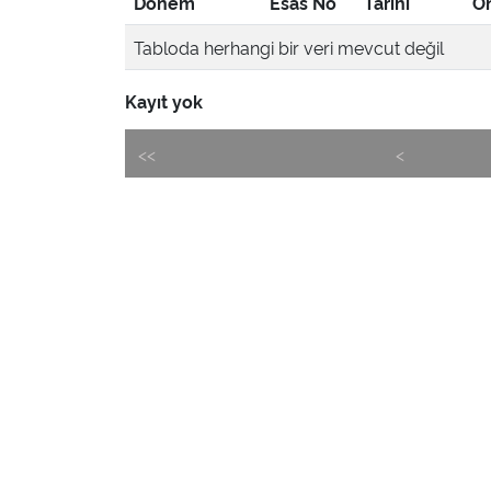
Dönem
Esas No
Tarihi
Ön
Tabloda herhangi bir veri mevcut değil
Kayıt yok
<<
<