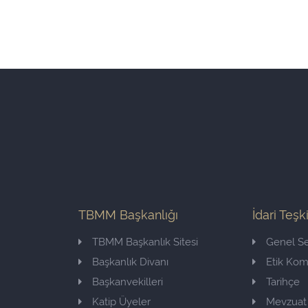
TBMM Başkanlığı
İdari Teşk
TBMM Başkanlık Sitesi
Genel Se
Başkanlık Divanı
Etik Ko
Başkanvekilleri
Tarihçe
Katip Üyeler
Mevzuat