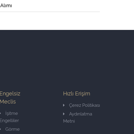
 Alımı
Engelsiz
Hızlı Erişim
Meclis
Çerez Politikası
İşitme
Aydınlatma
Engelliler
Metni
Görme