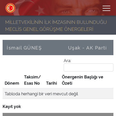
MİLLETVEKİLİNİN İLK İMZASININ BULUNDUĞU
MECLİS GENEL GÖRÜŞME ÖNERGELERİ
İsmail GÜNEŞ
Uşak - AK Parti
Ara:
Taksim/
Önergenin Başlığı ve
Dönem
Esas No
Tarihi
Özeti
Tabloda herhangi bir veri mevcut değil
Kayıt yok