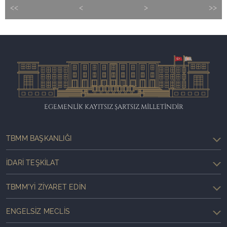
<<
<
>
>>
EGEMENLİK KAYITSIZ ŞARTSIZ MİLLETİNDİR
TBMM BAŞKANLIĞI
İDARI TEŞKILAT
TBMM'YI ZIYARET EDIN
ENGELSIZ MECLIS