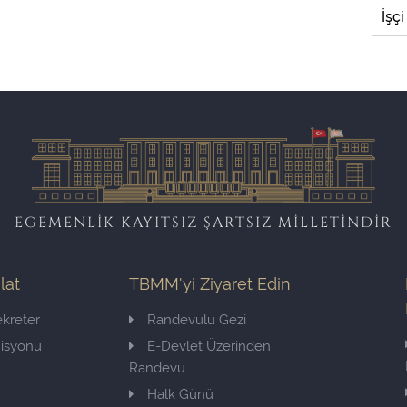
İşçi
EGEMENLİK KAYITSIZ ŞARTSIZ MİLLETİNDİR
ilat
TBMM'yi Ziyaret Edin
kreter
Randevulu Gezi
misyonu
E-Devlet Üzerinden
Randevu
Halk Günü