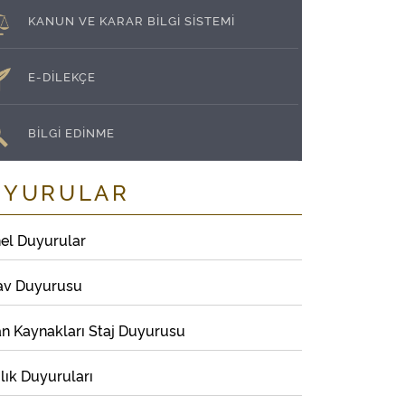
KANUN VE KARAR BİLGİ SİSTEMİ
E-DİLEKÇE
BİLGİ EDİNME
UYURULAR
el Duyurular
av Duyurusu
an Kaynakları Staj Duyurusu
lık Duyuruları