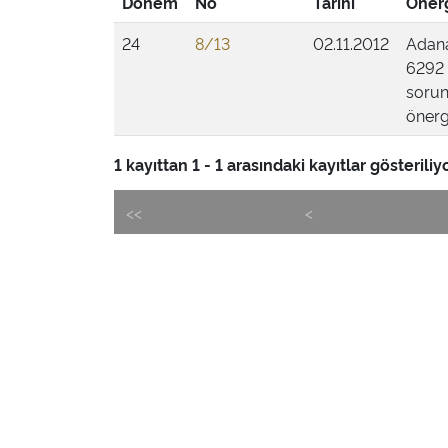
Dönem
No
Tarihi
Önerg
24
8/13
02.11.2012
Adana 
6292 
sorun
önerg
1 kayıttan 1 - 1 arasındaki kayıtlar gösteriliy
<<
<