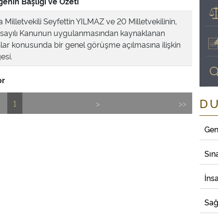
enin Başlığı ve Özeti
Milletvekili Seyfettin YILMAZ ve 20 Milletvekilinin,
sayılı Kanunun uygulanmasından kaynaklanan
lar konusunda bir genel görüşme açılmasına ilişkin
esi.
or
D
1
>
>>
Gen
Sın
İns
Sağ