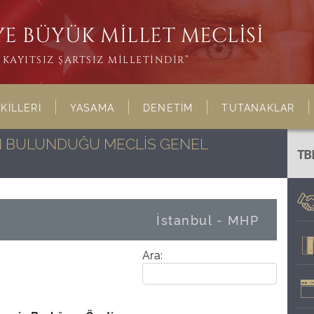
E BÜYÜK MİLLET MECLİSİ
KAYITSIZ ŞARTSIZ MİLLETİNDİR”
KİLLERİ
YASAMA
DENETİM
TUTANAKLAR
NIN BULUNDUĞU MECLİS GENEL
TB
İstanbul - MHP
Ara: