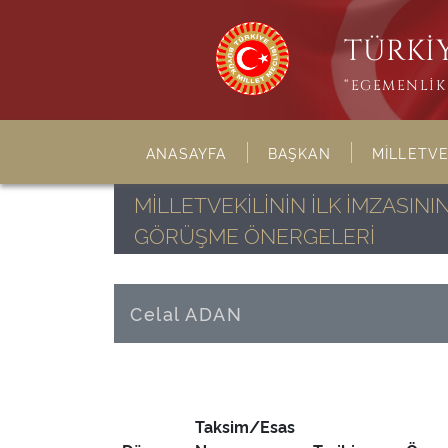
TÜRKİY
“EGEMENLİK 
ANASAYFA
BAŞKAN
MİLLETVE
MİLLETVEKİLİNİN İLK İMZASI
GÖRÜŞME ÖNERGELERİ
Celal ADAN
Taksim/Esas