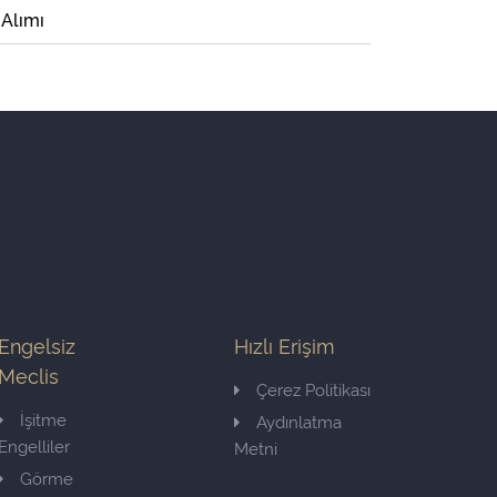
 Alımı
Engelsiz
Hızlı Erişim
Meclis
Çerez Politikası
İşitme
Aydınlatma
Engelliler
Metni
Görme