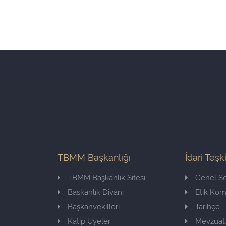
TBMM Başkanlığı
İdari Teşk
TBMM Başkanlık Sitesi
Genel Se
Başkanlık Divanı
Etik Ko
Başkanvekilleri
Tarihçe
Katip Üyeler
Mevzuat