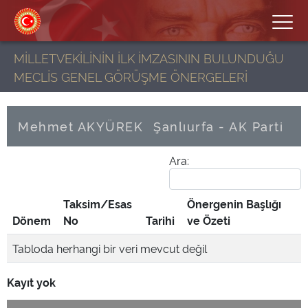
MİLLETVEKİLİNİN İLK İMZASININ BULUNDUĞU
MECLİS GENEL GÖRÜŞME ÖNERGELERİ
Mehmet AKYÜREK
Şanlıurfa - AK Parti
Ara:
Taksim/Esas
Önergenin Başlığı
Dönem
No
Tarihi
ve Özeti
Tabloda herhangi bir veri mevcut değil
Kayıt yok