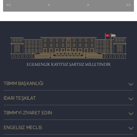
<<
<
>
>>
EGEMENLİK KAYITSIZ ŞARTSIZ MİLLETİNDİR
TBMM BAŞKANLIĞI
İDARI TEŞKILAT
TBMM'YI ZIYARET EDIN
ENGELSIZ MECLIS