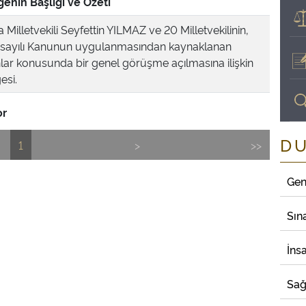
enin Başlığı ve Özeti
Milletvekili Seyfettin YILMAZ ve 20 Milletvekilinin,
sayılı Kanunun uygulanmasından kaynaklanan
lar konusunda bir genel görüşme açılmasına ilişkin
esi.
or
D
1
>
>>
Gen
Sın
İns
Sağ