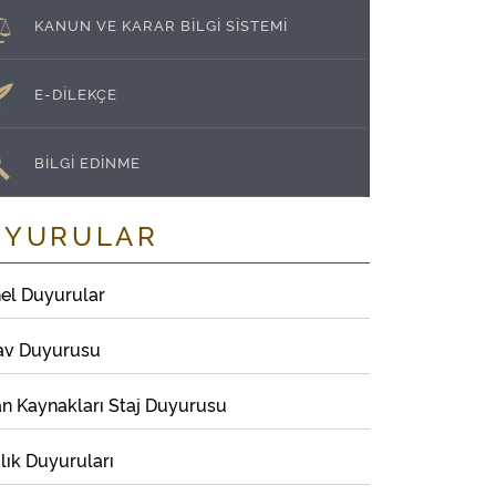
KANUN VE KARAR BİLGİ SİSTEMİ
E-DİLEKÇE
BİLGİ EDİNME
UYURULAR
el Duyurular
av Duyurusu
an Kaynakları Staj Duyurusu
lık Duyuruları