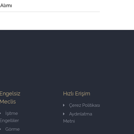
 Alımı
Engelsiz
Hızlı Erişim
Meclis
Çerez Politikası
İşitme
Aydınlatma
Engelliler
Metni
Görme