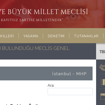
E BÜYÜK MİLLET MECLİSİ
KAYITSIZ ŞARTSIZ MİLLETİNDİR”
KİLLERİ
YASAMA
DENETİM
TUTANAKLAR
NIN BULUNDUĞU MECLİS GENEL
TB
İstanbul - MHP
Ara: