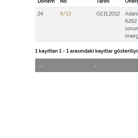
Dönem
No
Tarihi
Önerg
24
8/13
02.11.2012
Adana 
6292 
sorun
önerg
1 kayıttan 1 - 1 arasındaki kayıtlar gösteriliy
<<
<