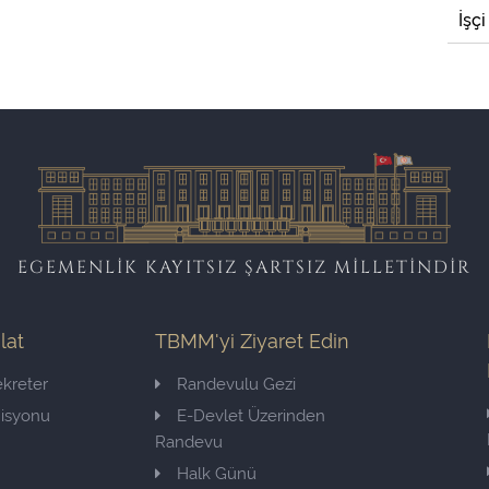
İşçi
EGEMENLİK KAYITSIZ ŞARTSIZ MİLLETİNDİR
ilat
TBMM'yi Ziyaret Edin
kreter
Randevulu Gezi
misyonu
E-Devlet Üzerinden
Randevu
Halk Günü