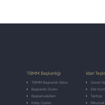
TBMM Başkanlığı
İdari Teşk
TBMM Başkanlık Sitesi
Genel Se
Başkanlık Divanı
Etik Ko
Başkanvekilleri
Tarihçe
Katip Üyeler
Mevzuat