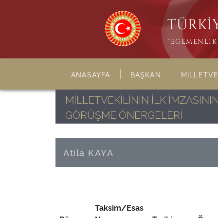
TÜRKİY
“EGEMENLİK 
ANASAYFA
BAŞKAN
MİLLETVE
MİLLETVEKİLİNİN İLK İMZASI
GÖRÜŞME ÖNERGELERİ
Atila KAYA
Taksim/Esas