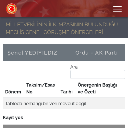
MİLLETVEKİLİNİN İLK İMZASININ BULUNDUĞU
MECLİS GENEL GÖRÜŞME ÖNERGELERİ
Şenel YEDİYILDIZ
Ordu - AK Parti
Ara:
Taksim/Esas
Önergenin Başlığı
Dönem
No
Tarihi
ve Özeti
Tabloda herhangi bir veri mevcut değil
Kayıt yok