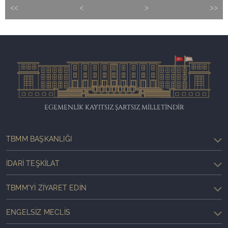
<<
<
>
>>
EGEMENLİK KAYITSIZ ŞARTSIZ MİLLETİNDİR
TBMM BAŞKANLIĞI
İDARI TEŞKILAT
TBMM'YI ZIYARET EDIN
ENGELSIZ MECLIS