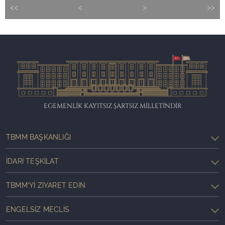
<<
<
>
>>
EGEMENLİK KAYITSIZ ŞARTSIZ MİLLETİNDİR
TBMM BAŞKANLIĞI
İDARI TEŞKILAT
TBMM'YI ZIYARET EDIN
ENGELSIZ MECLIS