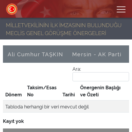
MİLLETVEKİLİNİN İLK İMZASININ BULUNDUĞU
MECLİS GENEL GÖRÜŞME ÖNERGELERİ
Ali Cumhur TAŞKIN
Mersin - AK Parti
Ara:
Taksim/Esas
Önergenin Başlığı
Dönem
No
Tarihi
ve Özeti
Tabloda herhangi bir veri mevcut değil
Kayıt yok