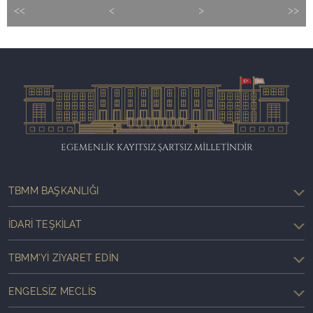
<<
<
>
>>
EGEMENLİK KAYITSIZ ŞARTSIZ MİLLETİNDİR
TBMM BAŞKANLIĞI
İDARI TEŞKILAT
TBMM'YI ZIYARET EDIN
ENGELSIZ MECLIS