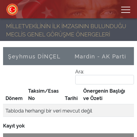
MİLLETVEKİLİNİN İLK İMZASININ BULUNDUĞU
MECLİS GENEL GÖRÜŞME ÖNERGELERİ
Şeyhmus DİNÇEL
Mardin - AK Parti
Ara:
Taksim/Esas
Önergenin Başlığı
Dönem
No
Tarihi
ve Özeti
Tabloda herhangi bir veri mevcut değil
Kayıt yok