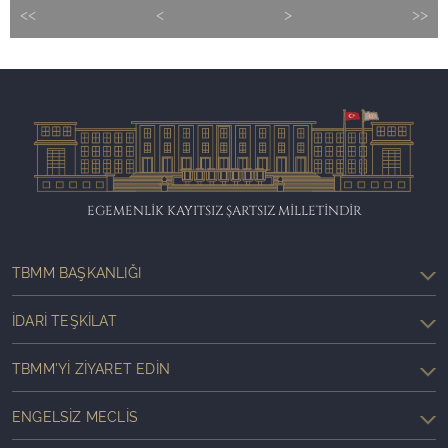
<<
<
>
>>
EGEMENLİK KAYITSIZ ŞARTSIZ MİLLETİNDİR
TBMM BAŞKANLIĞI
İDARI TEŞKILAT
TBMM'YI ZIYARET EDIN
ENGELSIZ MECLIS