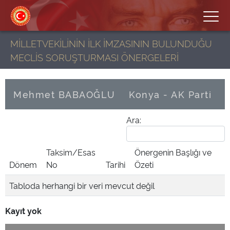
MİLLETVEKİLİNİN İLK İMZASININ BULUNDUĞU
MECLİS SORUŞTURMASI ÖNERGELERİ
Mehmet BABAOĞLU
Konya - AK Parti
Ara:
Taksim/Esas
Önergenin Başlığı ve
Dönem
No
Tarihi
Özeti
Tabloda herhangi bir veri mevcut değil
Kayıt yok