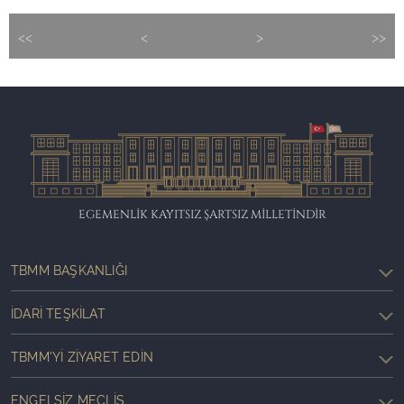
<<
<
>
>>
EGEMENLİK KAYITSIZ ŞARTSIZ MİLLETİNDİR
TBMM BAŞKANLIĞI
İDARI TEŞKILAT
TBMM'YI ZIYARET EDIN
ENGELSIZ MECLIS