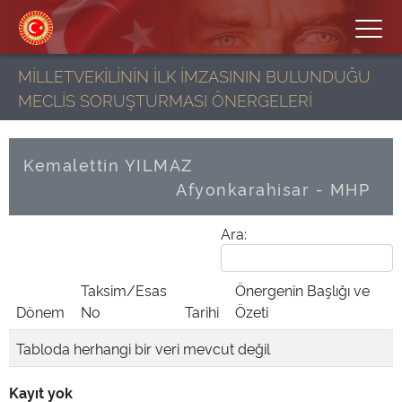
MİLLETVEKİLİNİN İLK İMZASININ BULUNDUĞU
MECLİS SORUŞTURMASI ÖNERGELERİ
Kemalettin YILMAZ
Afyonkarahisar - MHP
Ara:
Taksim/Esas
Önergenin Başlığı ve
Dönem
No
Tarihi
Özeti
Tabloda herhangi bir veri mevcut değil
Kayıt yok