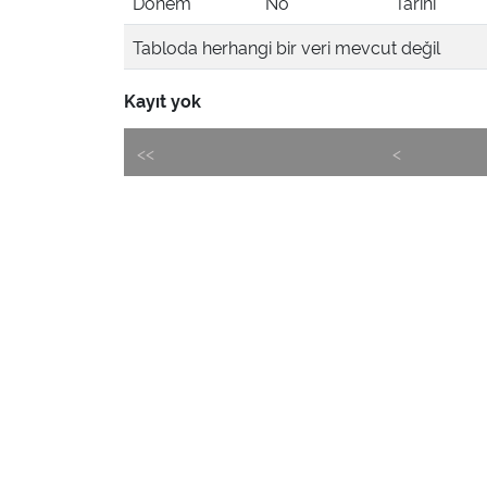
Dönem
No
Tarihi
Tabloda herhangi bir veri mevcut değil
Kayıt yok
<<
<