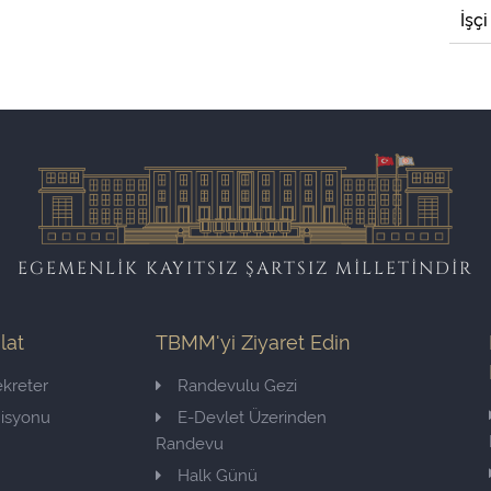
İşçi
EGEMENLİK KAYITSIZ ŞARTSIZ MİLLETİNDİR
ilat
TBMM'yi Ziyaret Edin
kreter
Randevulu Gezi
misyonu
E-Devlet Üzerinden
Randevu
Halk Günü