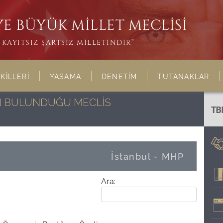
E BÜYÜK MİLLET MECLİSİ
KAYITSIZ ŞARTSIZ MİLLETİNDİR”
KİLLERİ
YASAMA
DENETİM
TUTANAKLAR
NIN BULUNDUĞU MECLİS
TB
İstanbul - MHP
Ara: