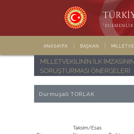
TÜRKİY
“EGEMENLİK 
ANASAYFA
BAŞKAN
MİLLETVE
MİLLETVEKİLİNİN İLK İMZASI
SORUŞTURMASI ÖNERGELERİ
Durmuşali TORLAK
Taksim/Esas