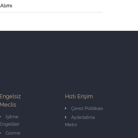
 Alımı
Engelsiz
Hızlı Erişim
Meclis
Çerez Politikası
İşitme
Aydınlatma
Engelliler
Metni
Görme