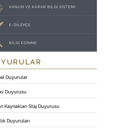
KANUN VE KARAR BİLGİ SİSTEMİ
E-DİLEKÇE
BİLGİ EDİNME
UYURULAR
el Duyurular
av Duyurusu
an Kaynakları Staj Duyurusu
lık Duyuruları