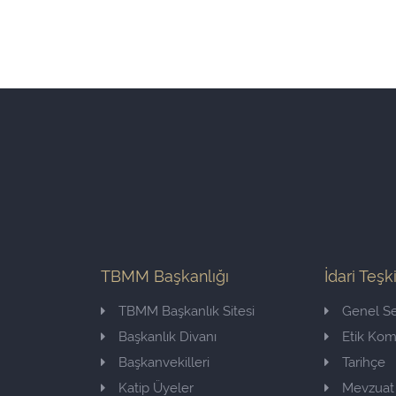
TBMM Başkanlığı
İdari Teşk
TBMM Başkanlık Sitesi
Genel Se
Başkanlık Divanı
Etik Ko
Başkanvekilleri
Tarihçe
Katip Üyeler
Mevzuat