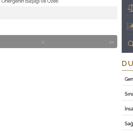
Önergenin Başlığı ve Özeti
>
>>
D
Gen
Sın
İns
Sağ