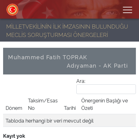
MİLLETVEKİLİNİN İLK İMZASININ BULUNDUĞU
MECLİS SORUŞTURMASI ÖNERGELERİ
Muhammed Fatih TOPRAK
Adıyaman - AK Parti
Ara:
Taksim/Esas
Önergenin Başlığı ve
Dönem
No
Tarihi
Özeti
Tabloda herhangi bir veri mevcut değil
Kayıt yok