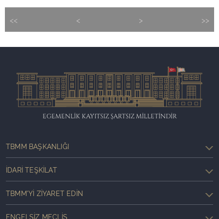
<<
<
>
>>
EGEMENLİK KAYITSIZ ŞARTSIZ MİLLETİNDİR
TBMM BAŞKANLIĞI
İDARI TEŞKILAT
TBMM'YI ZIYARET EDIN
ENGELSIZ MECLIS