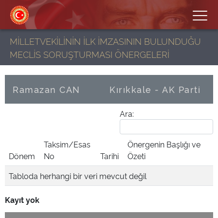
MİLLETVEKİLİNİN İLK İMZASININ BULUNDUĞU
MECLİS SORUŞTURMASI ÖNERGELERİ
Ramazan CAN
Kırıkkale - AK Parti
Ara:
Taksim/Esas
Önergenin Başlığı ve
Dönem
No
Tarihi
Özeti
Tabloda herhangi bir veri mevcut değil
Kayıt yok