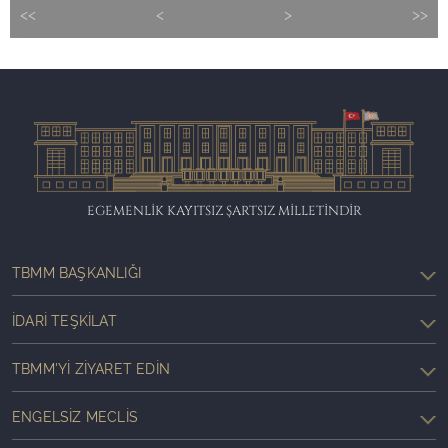
<<
<
>
>>
EGEMENLİK KAYITSIZ ŞARTSIZ MİLLETİNDİR
TBMM BAŞKANLIĞI
İDARI TEŞKILAT
TBMM'YI ZIYARET EDIN
ENGELSIZ MECLIS