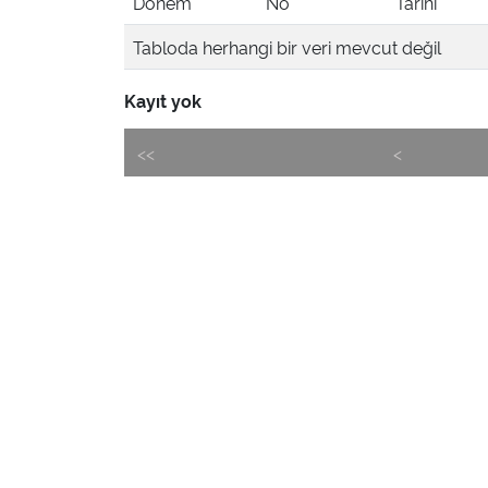
Dönem
No
Tarihi
Tabloda herhangi bir veri mevcut değil
Kayıt yok
<<
<