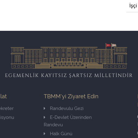
İşçi
EGEMENLİK KAYITSIZ ŞARTSIZ MİLLETİNDİR
ilat
TBMM'yi Ziyaret Edin
kreter
Randevulu Gezi
misyonu
E-Devlet Üzerinden
Randevu
Halk Günü