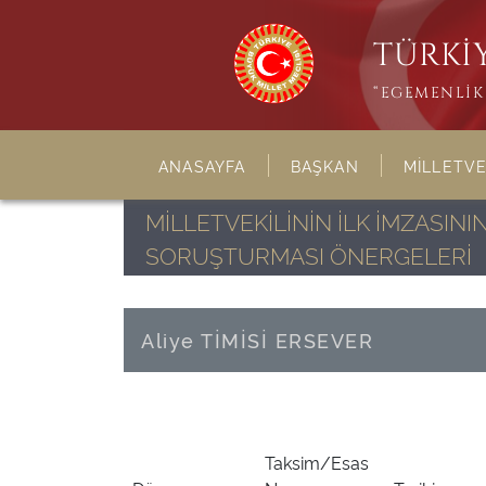
TÜRKİY
“EGEMENLİK 
ANASAYFA
BAŞKAN
MİLLETVE
MİLLETVEKİLİNİN İLK İMZASI
SORUŞTURMASI ÖNERGELERİ
Aliye TİMİSİ ERSEVER
Taksim/Esas