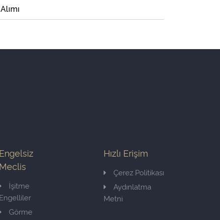
 Alımı
Engelsiz
Hızlı Erişim
Meclis
Çerez Politikası
İşitme
Aydınlatma
Engelliler
Metni
Görme