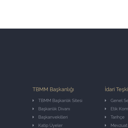
TBMM Başkanlığı
İdari Teşk
TBMM Başkanlık Sitesi
Genel Se
Başkanlık Divanı
Etik Ko
Başkanvekilleri
Tarihçe
Katip Üyeler
Mevzuat