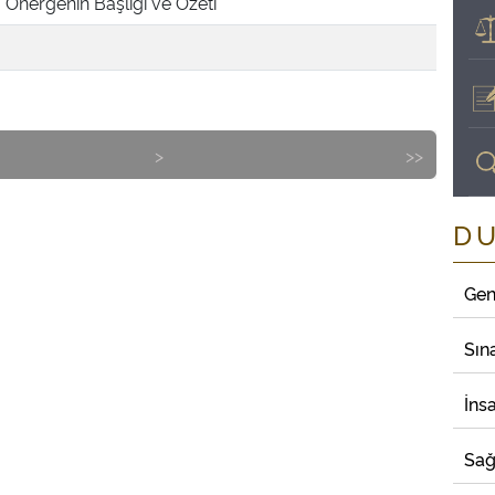
Önergenin Başlığı ve Özeti
>
>>
D
Gen
Sın
İns
Sağ