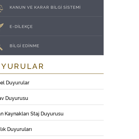
KANUN VE KARAR BİLGİ SİSTEMİ
E-DİLEKÇE
BİLGİ EDİNME
UYURULAR
el Duyurular
av Duyurusu
an Kaynakları Staj Duyurusu
lık Duyuruları