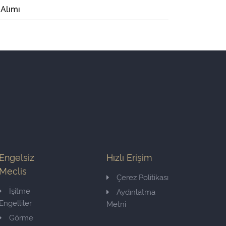
 Alımı
Engelsiz
Hızlı Erişim
Meclis
Çerez Politikası
İşitme
Aydınlatma
Engelliler
Metni
Görme