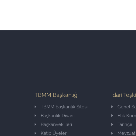
TBMM Başkanlığı
İdari Teşk
TBMM Başkanlık Sitesi
Genel Se
Başkanlık Divanı
Etik Ko
Başkanvekilleri
Tarihçe
Katip Üyeler
Mevzuat