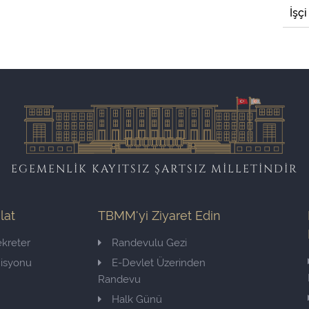
İşçi
EGEMENLİK KAYITSIZ ŞARTSIZ MİLLETİNDİR
ilat
TBMM'yi Ziyaret Edin
kreter
Randevulu Gezi
misyonu
E-Devlet Üzerinden
Randevu
Halk Günü