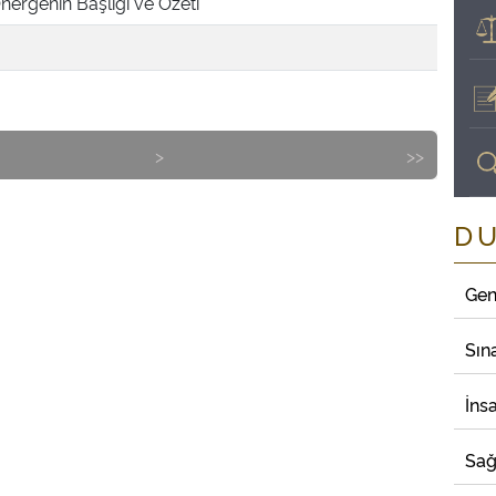
nergenin Başlığı ve Özeti
>
>>
D
Gen
Sın
İns
Sağ