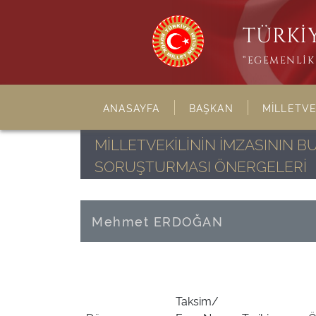
TÜRKİY
“EGEMENLİK 
ANASAYFA
BAŞKAN
MİLLETVE
MİLLETVEKİLİNİN İMZASININ 
SORUŞTURMASI ÖNERGELERİ
Mehmet ERDOĞAN
Taksim/