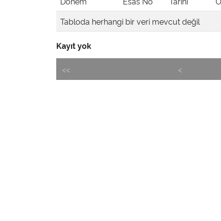
Dönem
Esas No
Tarihi
Ö
Tabloda herhangi bir veri mevcut değil
Kayıt yok
<<
<