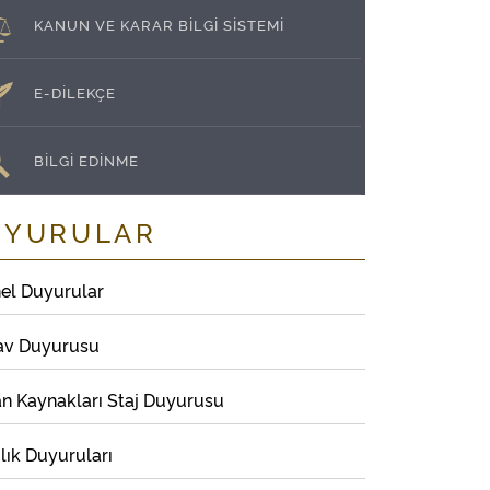
KANUN VE KARAR BİLGİ SİSTEMİ
E-DİLEKÇE
BİLGİ EDİNME
UYURULAR
el Duyurular
av Duyurusu
an Kaynakları Staj Duyurusu
lık Duyuruları