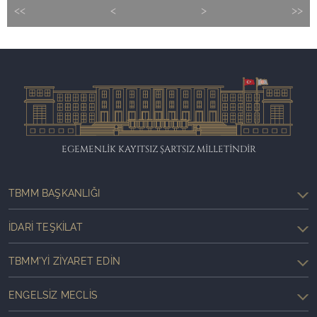
<<
<
>
>>
EGEMENLİK KAYITSIZ ŞARTSIZ MİLLETİNDİR
TBMM BAŞKANLIĞI
İDARI TEŞKILAT
TBMM'YI ZIYARET EDIN
ENGELSIZ MECLIS