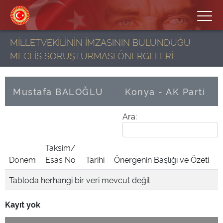
MİLLETVEKİLİNİN İMZASININ BULUNDUĞU
MECLİS SORUŞTURMASI ÖNERGELERİ
Mustafa BALOĞLU
Konya - AK Parti
Ara:
Taksim/
Dönem
Esas No
Tarihi
Önergenin Başlığı ve Özeti
Tabloda herhangi bir veri mevcut değil
Kayıt yok