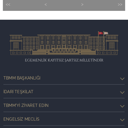
<<
<
>
>>
EGEMENLİK KAYITSIZ ŞARTSIZ MİLLETİNDİR
TBMM BAŞKANLIĞI
İDARI TEŞKILAT
TBMM'YI ZIYARET EDIN
ENGELSIZ MECLIS