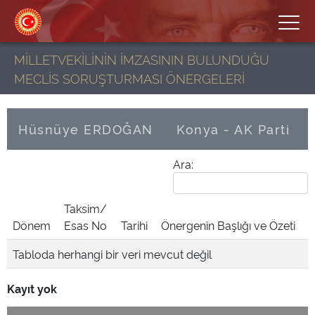
MİLLETVEKİLİNİN İMZASININ BULUNDUĞU
MECLİS SORUŞTURMASI ÖNERGELERİ
Hüsnüye ERDOĞAN
Konya - AK Parti
Ara:
Taksim/
Dönem
Esas No
Tarihi
Önergenin Başlığı ve Özeti
Tabloda herhangi bir veri mevcut değil
Kayıt yok