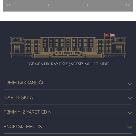
<<
<
>
>>
EGEMENLİK KAYITSIZ ŞARTSIZ MİLLETİNDİR
TBMM BAŞKANLIĞI
İDARI TEŞKILAT
TBMM'YI ZIYARET EDIN
ENGELSIZ MECLIS