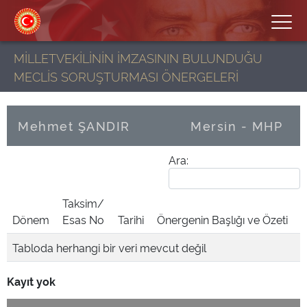
MİLLETVEKİLİNİN İMZASININ BULUNDUĞU
MECLİS SORUŞTURMASI ÖNERGELERİ
Mehmet ŞANDIR
Mersin - MHP
Ara:
Taksim/
Dönem
Esas No
Tarihi
Önergenin Başlığı ve Özeti
Tabloda herhangi bir veri mevcut değil
Kayıt yok