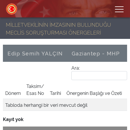
MİLLETVEKİLİNİN İMZASININ BULUNDUĞU
MECLİS SORUŞTURMASI ÖNERGELERİ
Edip Semih YALÇIN
Gaziantep - MHP
Ara:
Taksim/
Dönem
Esas No
Tarihi
Önergenin Başlığı ve Özeti
Tabloda herhangi bir veri mevcut değil
Kayıt yok