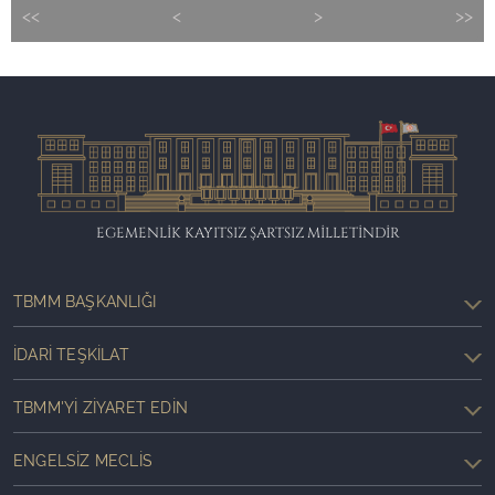
<<
<
>
>>
EGEMENLİK KAYITSIZ ŞARTSIZ MİLLETİNDİR
TBMM BAŞKANLIĞI
İDARI TEŞKILAT
TBMM'YI ZIYARET EDIN
ENGELSIZ MECLIS