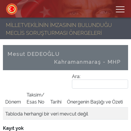
MİLLETVEKİLİNİN İMZASININ BULUNDUĞU
MECLİS SORUŞTURMASI ÖNERGELERİ
Mesut DEDEOĞLU
Kahramanmaraş - MHP
Ara:
Taksim/
Dönem
Esas No
Tarihi
Önergenin Başlığı ve Özeti
Tabloda herhangi bir veri mevcut değil
Kayıt yok