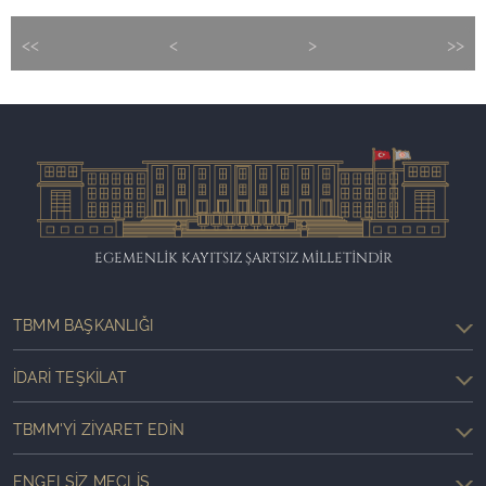
<<
<
>
>>
EGEMENLİK KAYITSIZ ŞARTSIZ MİLLETİNDİR
TBMM BAŞKANLIĞI
İDARI TEŞKILAT
TBMM'YI ZIYARET EDIN
ENGELSIZ MECLIS