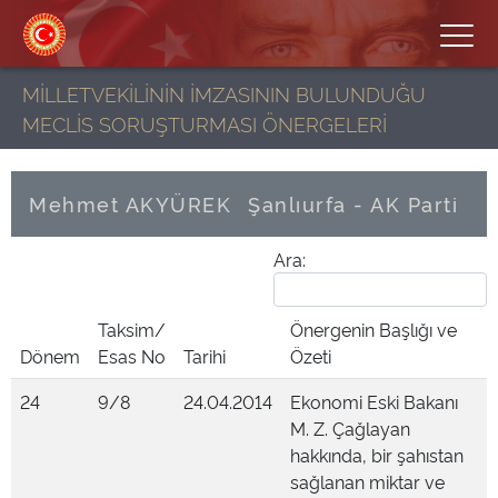
MİLLETVEKİLİNİN İMZASININ BULUNDUĞU
MECLİS SORUŞTURMASI ÖNERGELERİ
Mehmet AKYÜREK
Şanlıurfa - AK Parti
Ara:
Taksim/
Önergenin Başlığı ve
Dönem
Esas No
Tarihi
Özeti
24
9/8
24.04.2014
Ekonomi Eski Bakanı
M. Z. Çağlayan
hakkında, bir şahıstan
sağlanan miktar ve