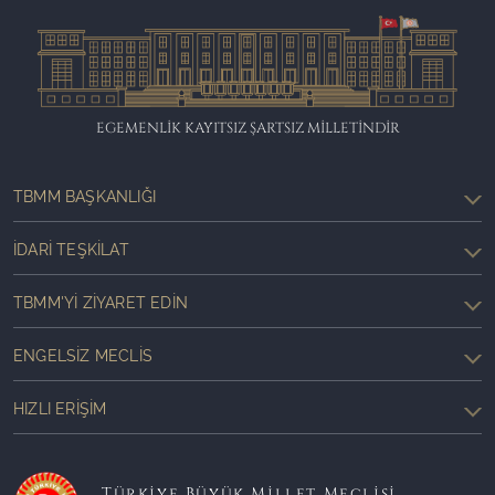
EGEMENLİK KAYITSIZ ŞARTSIZ MİLLETİNDİR
TBMM BAŞKANLIĞI
İDARI TEŞKILAT
TBMM'YI ZIYARET EDIN
ENGELSIZ MECLIS
HIZLI ERIŞIM
Türkiye Büyük Millet Meclisi