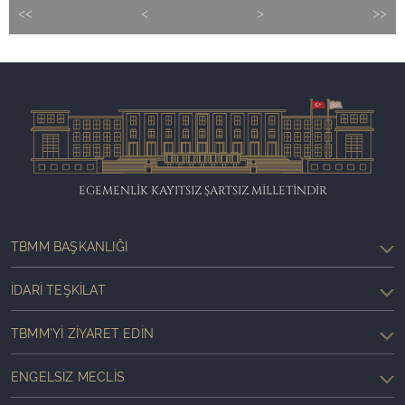
<<
<
>
>>
EGEMENLİK KAYITSIZ ŞARTSIZ MİLLETİNDİR
TBMM BAŞKANLIĞI
İDARI TEŞKILAT
TBMM'YI ZIYARET EDIN
ENGELSIZ MECLIS