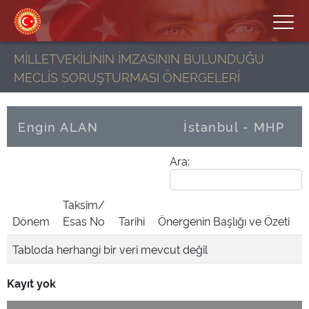
MİLLETVEKİLİNİN İMZASININ BULUNDUĞU
MECLİS SORUŞTURMASI ÖNERGELERİ
Engin ALAN
İstanbul - MHP
Ara:
Taksim/
Dönem
Esas No
Tarihi
Önergenin Başlığı ve Özeti
Tabloda herhangi bir veri mevcut değil
Kayıt yok