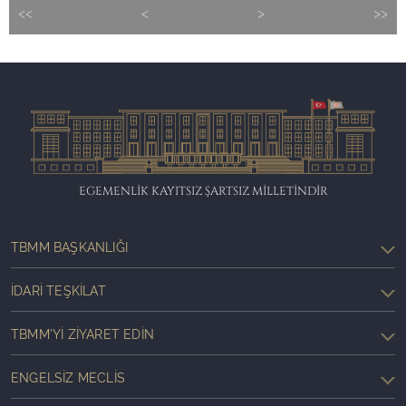
<<
<
>
>>
EGEMENLİK KAYITSIZ ŞARTSIZ MİLLETİNDİR
TBMM BAŞKANLIĞI
İDARI TEŞKILAT
TBMM'YI ZIYARET EDIN
ENGELSIZ MECLIS