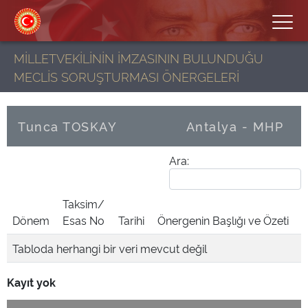
MİLLETVEKİLİNİN İMZASININ BULUNDUĞU
MECLİS SORUŞTURMASI ÖNERGELERİ
Tunca TOSKAY
Antalya - MHP
Ara:
Taksim/
Dönem
Esas No
Tarihi
Önergenin Başlığı ve Özeti
Tabloda herhangi bir veri mevcut değil
Kayıt yok