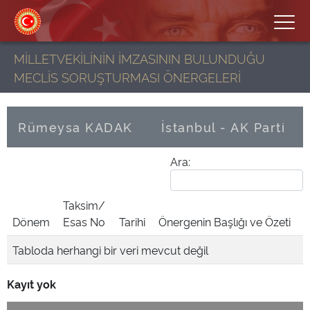
MİLLETVEKİLİNİN İMZASININ BULUNDUĞU
MECLİS SORUŞTURMASI ÖNERGELERİ
Rümeysa KADAK
İstanbul - AK Parti
Ara:
Taksim/
Dönem
Esas No
Tarihi
Önergenin Başlığı ve Özeti
Tabloda herhangi bir veri mevcut değil
Kayıt yok