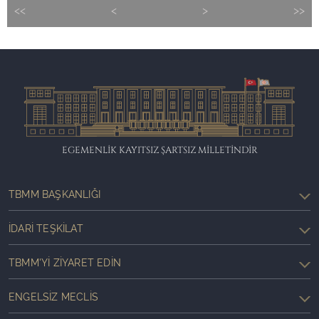
<<
<
>
>>
EGEMENLİK KAYITSIZ ŞARTSIZ MİLLETİNDİR
TBMM BAŞKANLIĞI
İDARI TEŞKILAT
TBMM'YI ZIYARET EDIN
ENGELSIZ MECLIS