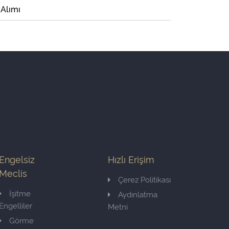
 Alımı
Engelsiz
Hızlı Erişim
Meclis
Çerez Politikası
İşitme
Aydınlatma
Engelliler
Metni
Görme