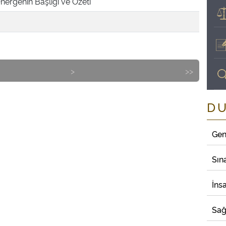
nergenin Başlığı ve Özeti
>
>>
D
Gen
Sın
İns
Sağ