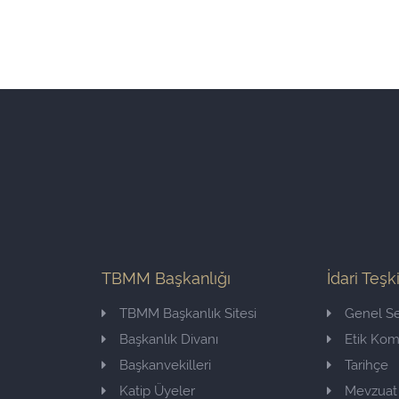
TBMM Başkanlığı
İdari Teşk
TBMM Başkanlık Sitesi
Genel Se
Başkanlık Divanı
Etik Ko
Başkanvekilleri
Tarihçe
Katip Üyeler
Mevzuat