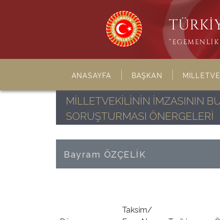
TÜRKİY
“EGEMENLİK 
ANASAYFA
BAŞKAN
MİLLETVE
MİLLETVEKİLİNİN İMZASININ 
SORUŞTURMASI ÖNERGELERİ
Bayram ÖZÇELİK
Taksim/