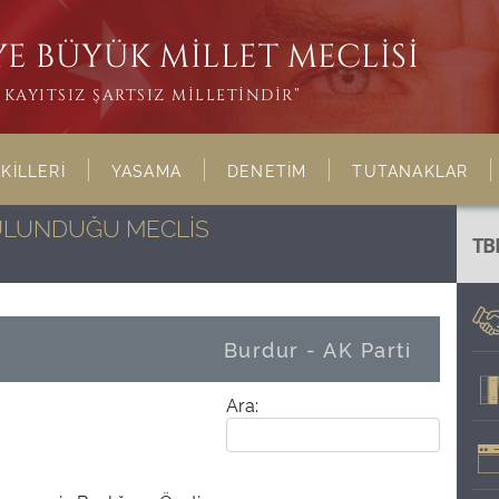
E BÜYÜK MİLLET MECLİSİ
KAYITSIZ ŞARTSIZ MİLLETİNDİR”
KİLLERİ
YASAMA
DENETİM
TUTANAKLAR
BULUNDUĞU MECLİS
TB
Burdur - AK Parti
Ara: