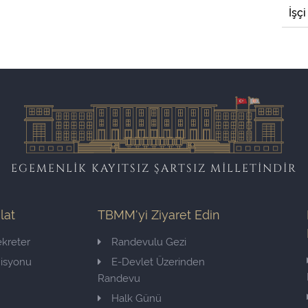
İşçi
EGEMENLİK KAYITSIZ ŞARTSIZ MİLLETİNDİR
ilat
TBMM'yi Ziyaret Edin
kreter
Randevulu Gezi
misyonu
E-Devlet Üzerinden
Randevu
Halk Günü