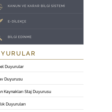
KANUN VE KARAR BİLGİ SİSTEMİ
E-DİLEKÇE
BİLGİ EDİNME
UYURULAR
el Duyurular
av Duyurusu
an Kaynakları Staj Duyurusu
lık Duyuruları