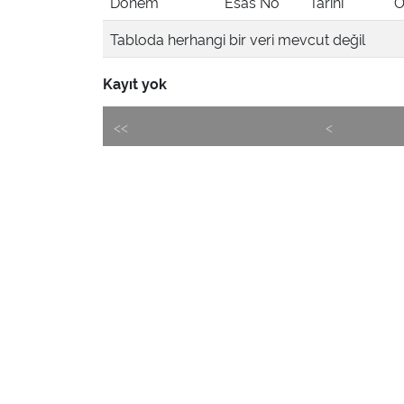
Dönem
Esas No
Tarihi
Ö
Tabloda herhangi bir veri mevcut değil
Kayıt yok
<<
<