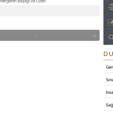
nergenin Başlığı ve Özeti
>
>>
D
Gen
Sın
İns
Sağ