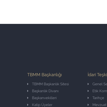
TBMM Başkanlığı
İdari Teşk
TBMM Başkanlık Sitesi
Genel Se
Başkanlık Divanı
Etik Ko
Başkanvekilleri
Tarihçe
Katip Üyeler
Mevzuat