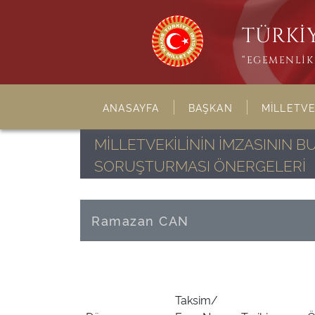
TÜRKİY
“EGEMENLİK 
ANASAYFA
BAŞKAN
MİLLETVE
MİLLETVEKİLİNİN İMZASININ 
SORUŞTURMASI ÖNERGELERİ
Ramazan CAN
Taksim/