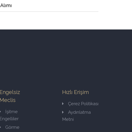
 Alımı
Engelsiz
Hızlı Erişim
Meclis
Çerez Politikası
İşitme
Aydınlatma
Engelliler
Metni
Görme