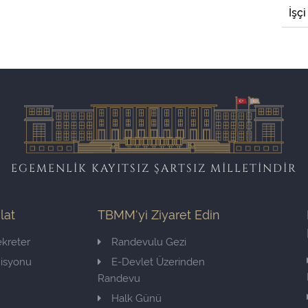
İşçi
EGEMENLİK KAYITSIZ ŞARTSIZ MİLLETİNDİR
ilat
TBMM'yi Ziyaret Edin
kreter
Randevulu Gezi
misyonu
E-Devlet Üzerinden
Randevu
Halk Günü