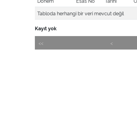
Dönem
Esas No
Tarihi
Ö
Tabloda herhangi bir veri mevcut değil
Kayıt yok
<<
<