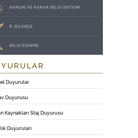
KANUN VE KARAR BİLGİ SİSTEMİ
E-DİLEKÇE
BİLGİ EDİNME
UYURULAR
el Duyurular
av Duyurusu
an Kaynakları Staj Duyurusu
lık Duyuruları