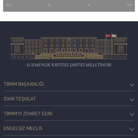
<<
<
>
>>
EGEMENLİK KAYITSIZ ŞARTSIZ MİLLETİNDİR
TBMM BAŞKANLIĞI
İDARI TEŞKILAT
TBMM'YI ZIYARET EDIN
ENGELSIZ MECLIS