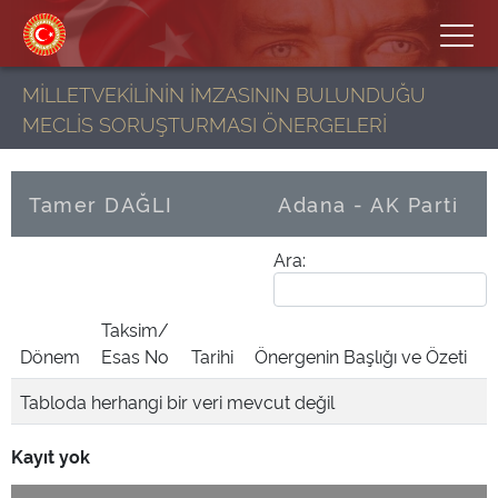
MİLLETVEKİLİNİN İMZASININ BULUNDUĞU
MECLİS SORUŞTURMASI ÖNERGELERİ
Tamer DAĞLI
Adana - AK Parti
Ara:
Taksim/
Dönem
Esas No
Tarihi
Önergenin Başlığı ve Özeti
Tabloda herhangi bir veri mevcut değil
Kayıt yok