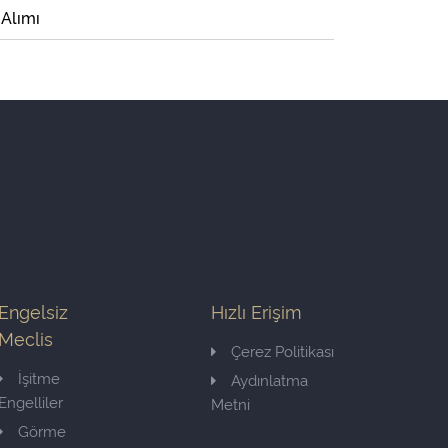
 Alımı
Engelsiz
Hızlı Erişim
Meclis
Çerez Politikası
İşitme
Aydınlatma
Engelliler
Metni
Görme