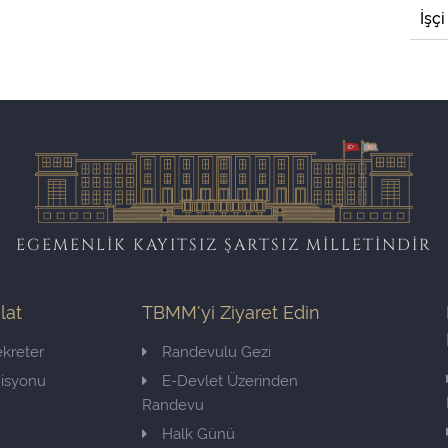
İşçi
EGEMENLİK KAYITSIZ ŞARTSIZ MİLLETİNDİR
ilat
TBMM'yi Ziyaret Edin
kreter
Randevulu Gezi
misyonu
E-Devlet Üzerinden
Randevu
Halk Günü