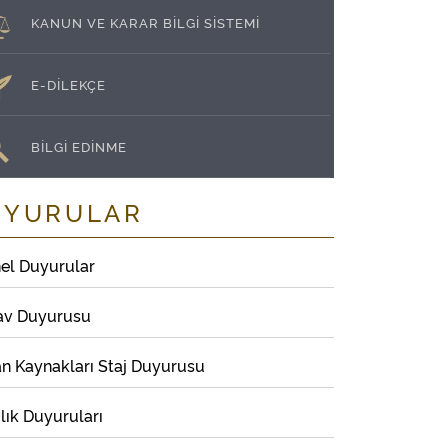
KANUN VE KARAR BİLGİ SİSTEMİ
E-DİLEKÇE
BİLGİ EDİNME
UYURULAR
el Duyurular
av Duyurusu
an Kaynakları Staj Duyurusu
lık Duyuruları