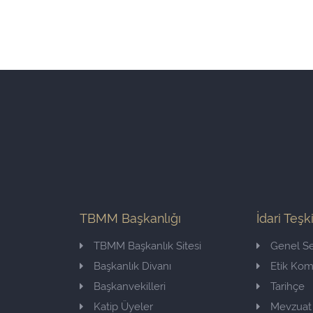
TBMM Başkanlığı
İdari Teşk
TBMM Başkanlık Sitesi
Genel Se
Başkanlık Divanı
Etik Ko
Başkanvekilleri
Tarihçe
Katip Üyeler
Mevzuat