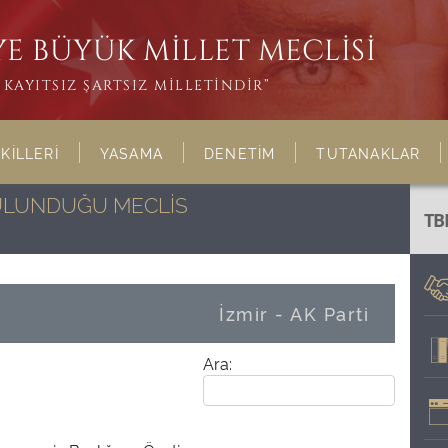
E BÜYÜK MİLLET MECLİSİ
KAYITSIZ ŞARTSIZ MİLLETİNDİR”
KİLLERİ
YASAMA
DENETİM
TUTANAKLAR
BULUNDUĞU MECLİS
TB
İzmir - AK Parti
Ara: