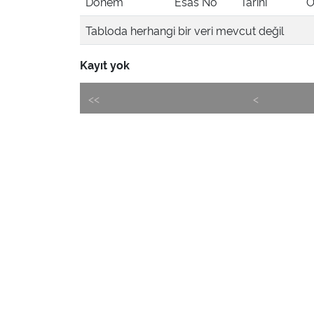
Dönem
Esas No
Tarihi
Ö
Tabloda herhangi bir veri mevcut değil
Kayıt yok
<<
<