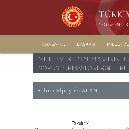
TÜRKİY
“EGEMENLİK 
ANASAYFA
BAŞKAN
MİLLETVE
MİLLETVEKİLİNİN İMZASININ 
SORUŞTURMASI ÖNERGELERİ
Fehmi Alpay ÖZALAN
Taksim/