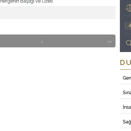
nergenin Başlığı ve Özeti
>
>>
D
Gen
Sın
İns
Sağ