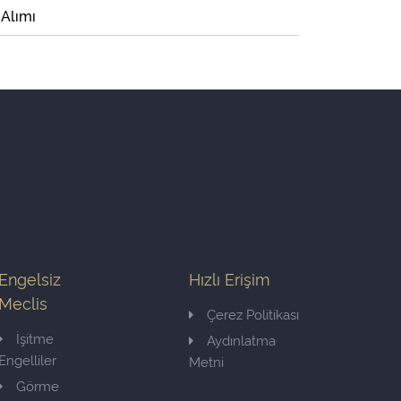
 Alımı
Engelsiz
Hızlı Erişim
Meclis
Çerez Politikası
İşitme
Aydınlatma
Engelliler
Metni
Görme