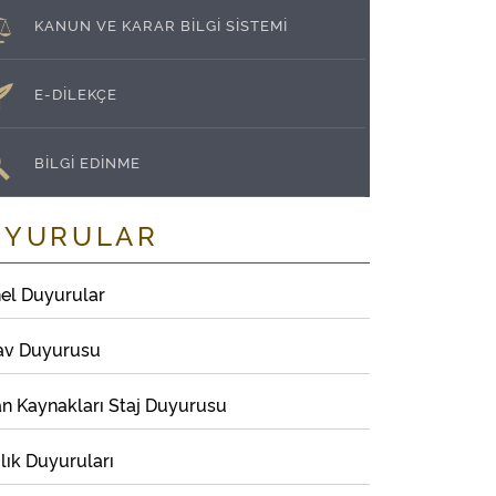
KANUN VE KARAR BİLGİ SİSTEMİ
E-DİLEKÇE
BİLGİ EDİNME
UYURULAR
el Duyurular
av Duyurusu
an Kaynakları Staj Duyurusu
lık Duyuruları