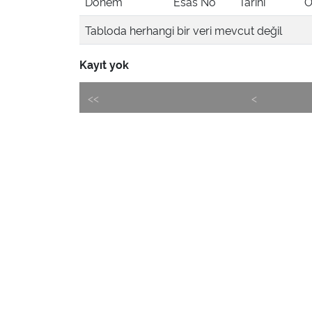
Dönem
Esas No
Tarihi
Ö
Tabloda herhangi bir veri mevcut değil
Kayıt yok
<<
<