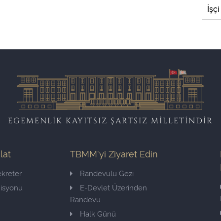
İşçi
EGEMENLİK KAYITSIZ ŞARTSIZ MİLLETİNDİR
ilat
TBMM'yi Ziyaret Edin
kreter
Randevulu Gezi
misyonu
E-Devlet Üzerinden
Randevu
Halk Günü