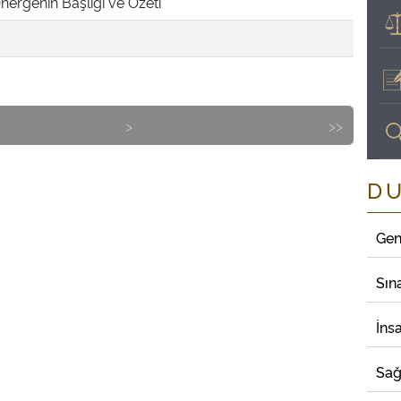
nergenin Başlığı ve Özeti
>
>>
D
Gen
Sın
İns
Sağ