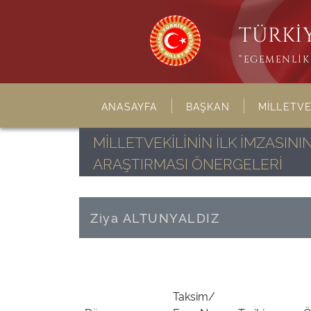
TÜRKİY
“EGEMENLİK 
ANASAYFA
BAŞKAN
MİLLETVE
MİLLETVEKİLİNİN İLK İMZASI
ARAŞTIRMASI ÖNERGELERİ
Ziya ALTUNYALDIZ
Taksim/