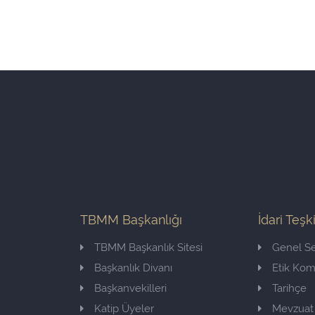
TBMM Başkanlığı
İdari Teşk
TBMM Başkanlık Sitesi
Genel Se
Başkanlık Divanı
Etik Ko
Başkanvekilleri
Tarihçe
Katip Üyeler
Mevzuat