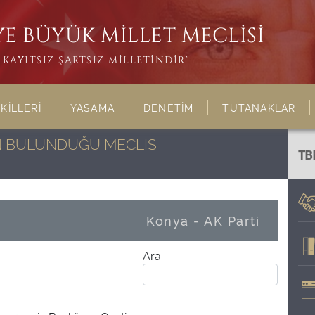
E BÜYÜK MİLLET MECLİSİ
KAYITSIZ ŞARTSIZ MİLLETİNDİR”
KİLLERİ
YASAMA
DENETİM
TUTANAKLAR
NIN BULUNDUĞU MECLİS
TB
Konya - AK Parti
Ara: