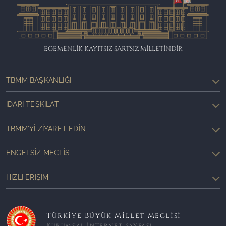
EGEMENLİK KAYITSIZ ŞARTSIZ MİLLETİNDİR
TBMM BAŞKANLIĞI
İDARI TEŞKILAT
TBMM'YI ZIYARET EDIN
ENGELSIZ MECLIS
HIZLI ERIŞIM
Türkiye Büyük Millet Meclisi
Kurumsal İnternet Sayfası