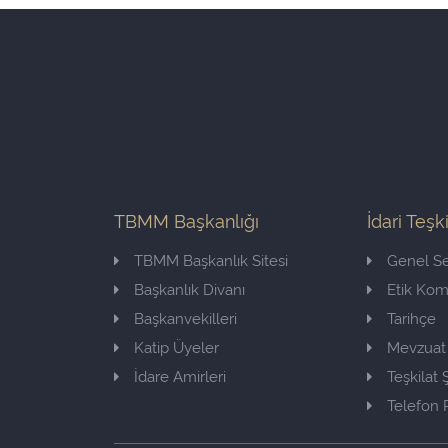
TBMM Başkanlığı
İdari Teşk
TBMM Başkanlık Sitesi
Genel Se
Başkanlık Divanı
Etik Ko
Başkanvekilleri
Tarihçe
Katip Üyeler
Mevzuat
İdare Amirleri
Teşkilat
Telefon 