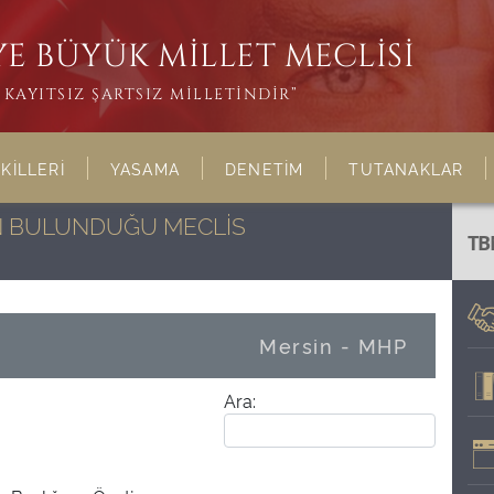
E BÜYÜK MİLLET MECLİSİ
KAYITSIZ ŞARTSIZ MİLLETİNDİR”
KİLLERİ
YASAMA
DENETİM
TUTANAKLAR
NIN BULUNDUĞU MECLİS
TB
Mersin - MHP
Ara: