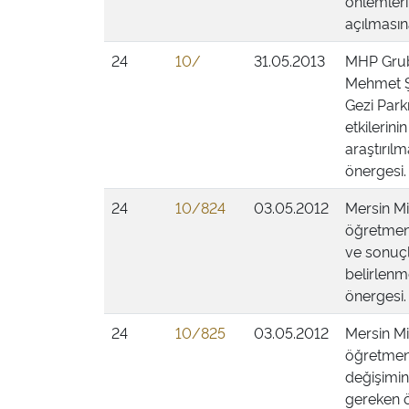
önlemleri
açılmasına
24
10/
31.05.2013
MHP Grubu
Mehmet ŞA
Gezi Park
etkilerini
araştırılm
önergesi.
24
10/824
03.05.2012
Mersin Mi
öğretmen 
ve sonuçl
belirlenm
önergesi.
24
10/825
03.05.2012
Mersin Mi
öğretmen
değişimin
gereken ö