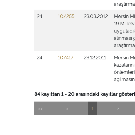
araştırmas
24
10/255
23.03.2012
Mersin M
19 Milletv
uyguladık
alınması 
araştırmas
24
10/417
23.12.2011
Mersin Mi
kazaların
önlemleri
açılmasına
84 kayıttan 1 - 20 arasındaki kayıtlar gösteri
<<
<
1
2