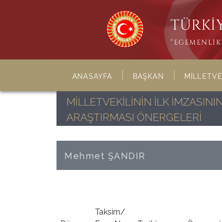
TÜRKİY
“EGEMENLİK 
ANASAYFA
BAŞKAN
MİLLETVE
MİLLETVEKİLİNİN İLK İMZASI
ARAŞTIRMASI ÖNERGELERİ
Mehmet ŞANDIR
Taksim/