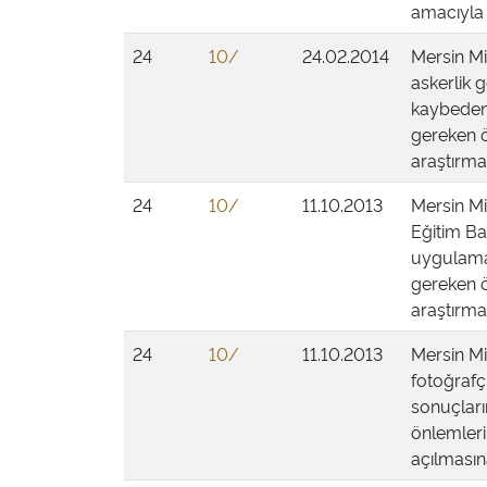
amacıyla 
24
10/
24.02.2014
Mersin Mi
askerlik 
kaybeden 
gereken ö
araştırmas
24
10/
11.10.2013
Mersin Mil
Eğitim Bak
uygulamal
gereken ö
araştırmas
24
10/
11.10.2013
Mersin Mi
fotoğrafç
sonuçları
önlemleri
açılmasına