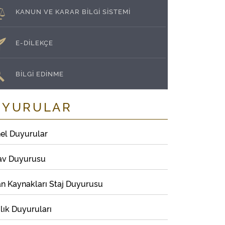
KANUN VE KARAR BİLGİ SİSTEMİ
E-DİLEKÇE
BİLGİ EDİNME
UYURULAR
el Duyurular
av Duyurusu
an Kaynakları Staj Duyurusu
lık Duyuruları