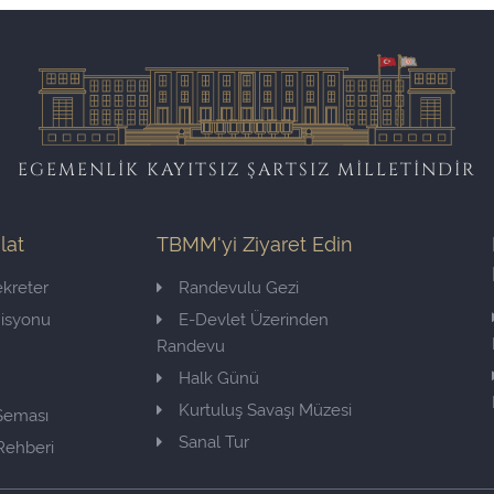
EGEMENLİK KAYITSIZ ŞARTSIZ MİLLETİNDİR
ilat
TBMM'yi Ziyaret Edin
kreter
Randevulu Gezi
misyonu
E-Devlet Üzerinden
Randevu
Halk Günü
Kurtuluş Savaşı Müzesi
 Şeması
Sanal Tur
Rehberi