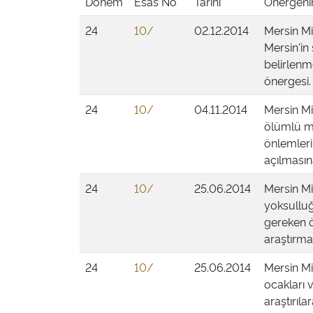
Dönem
Esas No
Tarihi
Önergenin
24
10/
02.12.2014
Mersin Mi
Mersin'in
belirlenm
önergesi.
24
10/
04.11.2014
Mersin Mi
ölümlü ma
önlemleri
açılmasına
24
10/
25.06.2014
Mersin Mi
yoksulluğ
gereken ö
araştırmas
24
10/
25.06.2014
Mersin Mi
ocakları 
araştırıl