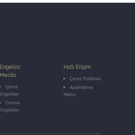
Engelsiz
Hızlı Erişim
Meclis
Çerez Politikası
İşitme
Aydınlatma
Engelliler
Metni
Görme
Engelliler