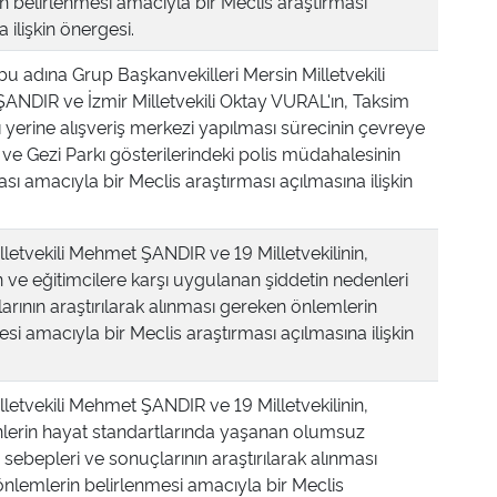
n belirlenmesi amacıyla bir Meclis araştırması
 ilişkin önergesi.
 adına Grup Başkanvekilleri Mersin Milletvekili
NDIR ve İzmir Milletvekili Oktay VURAL'ın, Taksim
ı yerine alışveriş merkezi yapılması sürecinin çevreye
n ve Gezi Parkı gösterilerindeki polis müdahalesinin
ası amacıyla bir Meclis araştırması açılmasına ilişkin
lletvekili Mehmet ŞANDIR ve 19 Milletvekilinin,
ve eğitimcilere karşı uygulanan şiddetin nedenleri
arının araştırılarak alınması gereken önlemlerin
esi amacıyla bir Meclis araştırması açılmasına ilişkin
lletvekili Mehmet ŞANDIR ve 19 Milletvekilinin,
lerin hayat standartlarında yaşanan olumsuz
 sebepleri ve sonuçlarının araştırılarak alınması
nlemlerin belirlenmesi amacıyla bir Meclis