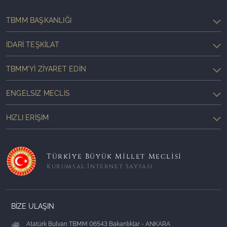
TBMM BAŞKANLIĞI
İDARI TEŞKILAT
TBMM'YI ZIYARET EDIN
ENGELSIZ MECLIS
HIZLI ERIŞIM
Türkiye Büyük Millet Meclisi
Kurumsal İnternet Sayfası
BİZE ULAŞIN
Atatürk Bulvarı TBMM 06543 Bakanlıklar - ANKARA