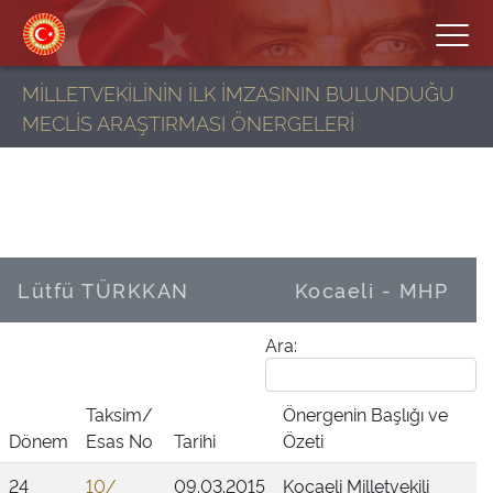
MİLLETVEKİLİNİN İLK İMZASININ BULUNDUĞU
MECLİS ARAŞTIRMASI ÖNERGELERİ
Lütfü TÜRKKAN
Kocaeli - MHP
Ara:
Taksim/
Önergenin Başlığı ve
Dönem
Esas No
Tarihi
Özeti
24
10/
09.03.2015
Kocaeli Milletvekili