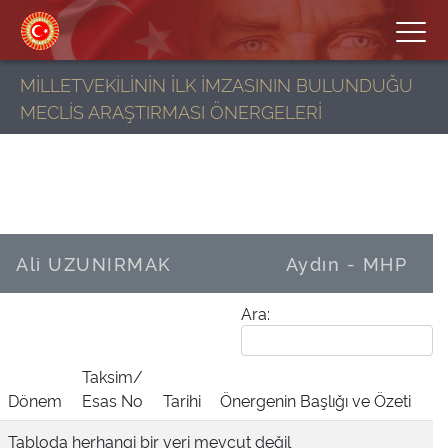
MİLLETVEKİLİNİN İLK İMZASININ BULUNDUĞU
MECLİS ARAŞTIRMASI ÖNERGELERİ
Ali UZUNIRMAK
Aydın - MHP
Ara:
Taksim/
Dönem
Esas No
Tarihi
Önergenin Başlığı ve Özeti
Tabloda herhangi bir veri mevcut değil