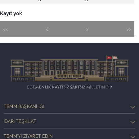
Kayıt yok
<<
<
>
>>
EGEMENLİK KAYITSIZ ŞARTSIZ MİLLETİNDİR
TBMM BAŞKANLIĞI
İDARI TEŞKILAT
TBMM'YI ZIYARET EDIN