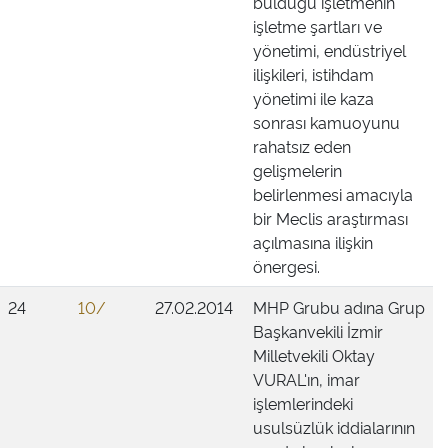
bulduğu işletmenin
işletme şartları ve
yönetimi, endüstriyel
ilişkileri, istihdam
yönetimi ile kaza
sonrası kamuoyunu
rahatsız eden
gelişmelerin
belirlenmesi amacıyla
bir Meclis araştırması
açılmasına ilişkin
önergesi.
24
10/
27.02.2014
MHP Grubu adına Grup
Başkanvekili İzmir
Milletvekili Oktay
VURAL'ın, imar
işlemlerindeki
usulsüzlük iddialarının