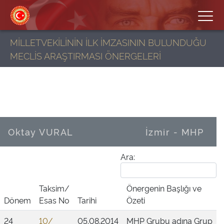
MİLLETVEKİLİNİN İLK İMZASININ BULUNDUĞU
MECLİS ARAŞTIRMASI ÖNERGELERİ
Oktay VURAL
İzmir - MHP
Ara:
Taksim/
Önergenin Başlığı ve
Dönem
Esas No
Tarihi
Özeti
24
10/
05.08.2014
MHP Grubu adına Grup