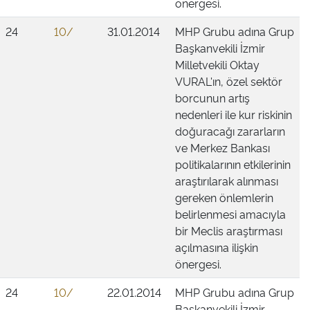
önergesi.
24
10/
31.01.2014
MHP Grubu adına Grup
Başkanvekili İzmir
Milletvekili Oktay
VURAL'ın, özel sektör
borcunun artış
nedenleri ile kur riskinin
doğuracağı zararların
ve Merkez Bankası
politikalarının etkilerinin
araştırılarak alınması
gereken önlemlerin
belirlenmesi amacıyla
bir Meclis araştırması
açılmasına ilişkin
önergesi.
24
10/
22.01.2014
MHP Grubu adına Grup
Başkanvekili İzmir