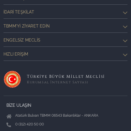
İDARI TEŞKILAT
TBMM'YI ZIYARET EDIN
ENGELSIZ MECLIS
HIZLI ERIŞIM
Türkiye Büyük Millet Meclisi
Kurumsal İnternet Sayfası
BİZE ULAŞIN
Atatürk Bulvarı TBMM 06543 Bakanlıklar - ANKARA
0 (312) 420 50 00