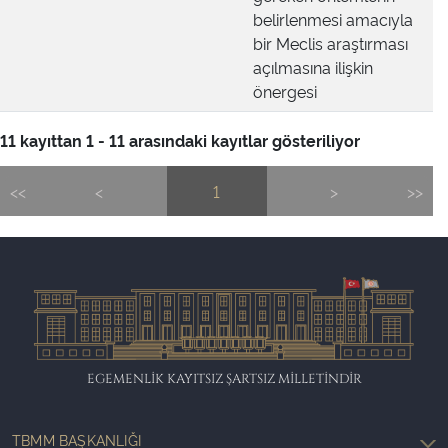
belirlenmesi amacıyla
bir Meclis araştırması
açılmasına ilişkin
önergesi
11 kayıttan 1 - 11 arasındaki kayıtlar gösteriliyor
<<
<
1
>
>>
EGEMENLİK KAYITSIZ ŞARTSIZ MİLLETİNDİR
TBMM BAŞKANLIĞI