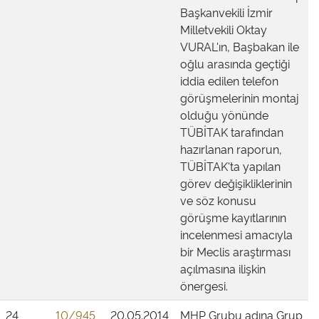
Başkanvekili İzmir
Milletvekili Oktay
VURAL'ın, Başbakan ile
oğlu arasında geçtiği
iddia edilen telefon
görüşmelerinin montaj
olduğu yönünde
TÜBİTAK tarafından
hazırlanan raporun,
TÜBİTAK'ta yapılan
görev değişikliklerinin
ve söz konusu
görüşme kayıtlarının
incelenmesi amacıyla
bir Meclis araştırması
açılmasına ilişkin
önergesi.
24
10/945
20.05.2014
MHP Grubu adına Grup