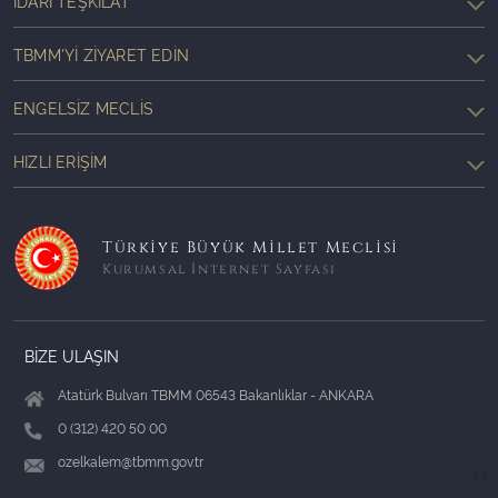
İDARI TEŞKILAT
TBMM'YI ZIYARET EDIN
ENGELSIZ MECLIS
HIZLI ERIŞIM
Türkiye Büyük Millet Meclisi
Kurumsal İnternet Sayfası
BİZE ULAŞIN
Atatürk Bulvarı TBMM 06543 Bakanlıklar - ANKARA
0 (312) 420 50 00
ozelkalem@tbmm.gov.tr