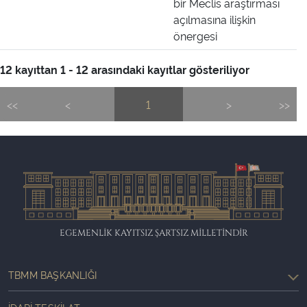
bir Meclis araştırması
açılmasına ilişkin
önergesi
12 kayıttan 1 - 12 arasındaki kayıtlar gösteriliyor
<<
<
1
>
>>
EGEMENLİK KAYITSIZ ŞARTSIZ MİLLETİNDİR
TBMM BAŞKANLIĞI