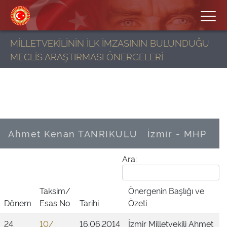
MİLLETVEKİLİNİN İLK İMZASININ BULUNDUĞU
MECLİS ARAŞTIRMASI ÖNERGELERİ
Ahmet Kenan TANRIKULU
İzmir - MHP
Ara:
Taksim/
Önergenin Başlığı ve
Dönem
Esas No
Tarihi
Özeti
24
10/
16.06.2014
İzmir Milletvekili Ahmet