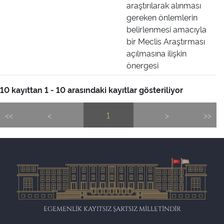
araştırılarak alınması
gereken önlemlerin
belirlenmesi amacıyla
bir Meclis Araştırması
açılmasına ilişkin
önergesi
10 kayıttan 1 - 10 arasındaki kayıtlar gösteriliyor
<<
<
1
>
>>
EGEMENLİK KAYITSIZ ŞARTSIZ MİLLETİNDİR