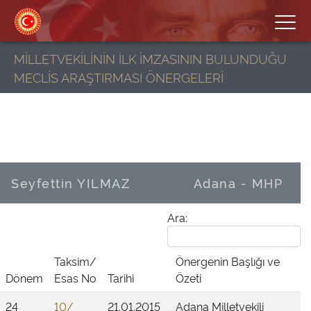
MİLLETVEKİLİNİN İLK İMZASININ BULUNDUĞU
MECLİS ARAŞTIRMASI ÖNERGELERİ
Seyfettin YILMAZ
Adana - MHP
Ara:
Taksim/
Önergenin Başlığı ve
Dönem
Esas No
Tarihi
Özeti
24
10/
21.01.2015
Adana Milletvekili