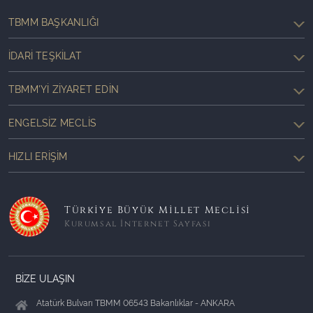
TBMM BAŞKANLIĞI
İDARI TEŞKILAT
TBMM'YI ZIYARET EDIN
ENGELSIZ MECLIS
HIZLI ERIŞIM
Türkiye Büyük Millet Meclisi
Kurumsal İnternet Sayfası
BİZE ULAŞIN
Atatürk Bulvarı TBMM 06543 Bakanlıklar - ANKARA