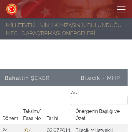
MİLLETVEKİLİNİN İLK İMZASININ BULUNDUĞU
MECLİS ARAŞTIRMASI ÖNERGELERİ
Bahattin ŞEKER
Bilecik - MHP
Ara:
Taksim/
Önergenin Başlığı ve
Dönem
Esas No
Tarihi
Özeti
24
10/
03.07.2014
Bilecik Milletvekili