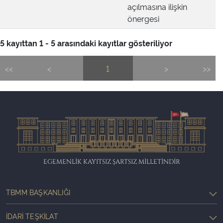
açılmasına ilişkin
önergesi
5 kayıttan 1 - 5 arasındaki kayıtlar gösteriliyor
<<
<
1
>
>>
EGEMENLİK KAYITSIZ ŞARTSIZ MİLLETİNDİR
TBMM BAŞKANLIĞI
İDARI TEŞKILAT