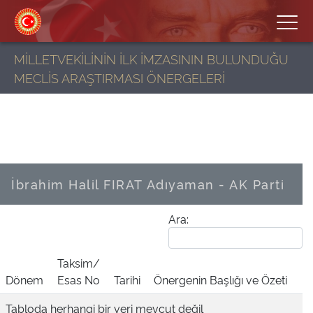
MİLLETVEKİLİNİN İLK İMZASININ BULUNDUĞU
MECLİS ARAŞTIRMASI ÖNERGELERİ
İbrahim Halil FIRAT
Adıyaman - AK Parti
Ara:
Taksim/
Dönem
Esas No
Tarihi
Önergenin Başlığı ve Özeti
Tabloda herhangi bir veri mevcut değil