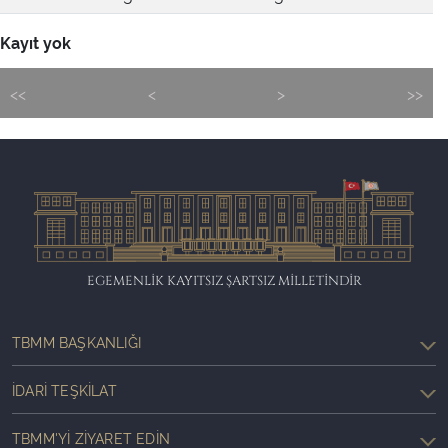
Kayıt yok
<<
<
>
>>
EGEMENLİK KAYITSIZ ŞARTSIZ MİLLETİNDİR
TBMM BAŞKANLIĞI
İDARI TEŞKILAT
TBMM'YI ZIYARET EDIN