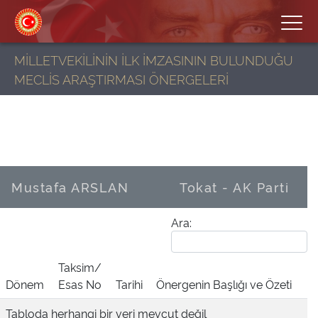
MİLLETVEKİLİNİN İLK İMZASININ BULUNDUĞU
MECLİS ARAŞTIRMASI ÖNERGELERİ
Mustafa ARSLAN
Tokat - AK Parti
Ara:
Taksim/
Dönem
Esas No
Tarihi
Önergenin Başlığı ve Özeti
Tabloda herhangi bir veri mevcut değil