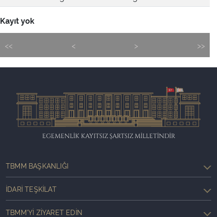
Kayıt yok
<<
<
>
>>
EGEMENLİK KAYITSIZ ŞARTSIZ MİLLETİNDİR
TBMM BAŞKANLIĞI
İDARI TEŞKILAT
TBMM'YI ZIYARET EDIN