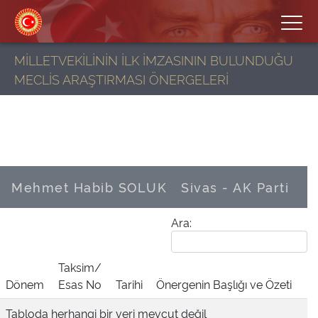
MİLLETVEKİLİNİN İLK İMZASININ BULUNDUĞU
MECLİS ARAŞTIRMASI ÖNERGELERİ
Mehmet Habib SOLUK
Sivas - AK Parti
Ara:
Taksim/
Dönem
Esas No
Tarihi
Önergenin Başlığı ve Özeti
Tabloda herhangi bir veri mevcut değil