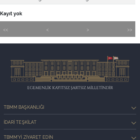
Kayıt yok
<<
<
>
>>
EGEMENLİK KAYITSIZ ŞARTSIZ MİLLETİNDİR
TBMM BAŞKANLIĞI
İDARI TEŞKILAT
TBMM'YI ZIYARET EDIN