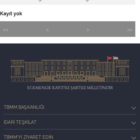
Kayıt yok
<<
<
>
>>
EGEMENLİK KAYITSIZ ŞARTSIZ MİLLETİNDİR
TBMM BAŞKANLIĞI
İDARI TEŞKILAT
TBMM'YI ZIYARET EDIN