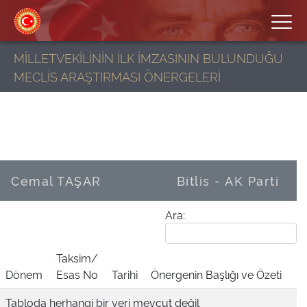
MİLLETVEKİLİNİN İLK İMZASININ BULUNDUĞU
MECLİS ARAŞTIRMASI ÖNERGELERİ
Cemal TAŞAR
Bitlis - AK Parti
Ara:
Taksim/
Dönem
Esas No
Tarihi
Önergenin Başlığı ve Özeti
Tabloda herhangi bir veri mevcut değil