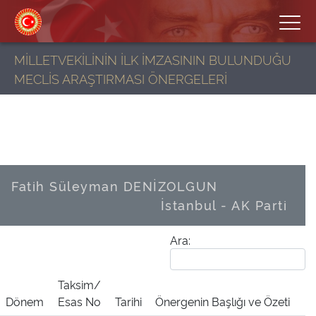
MİLLETVEKİLİNİN İLK İMZASININ BULUNDUĞU
MECLİS ARAŞTIRMASI ÖNERGELERİ
Fatih Süleyman DENİZOLGUN
İstanbul - AK Parti
Ara:
Taksim/
Dönem
Esas No
Tarihi
Önergenin Başlığı ve Özeti