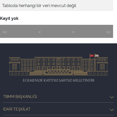
Tabloda herhangi bir veri mevcut değil
Kayıt yok
<<
<
>
>>
EGEMENLİK KAYITSIZ ŞARTSIZ MİLLETİNDİR
TBMM BAŞKANLIĞI
İDARI TEŞKILAT