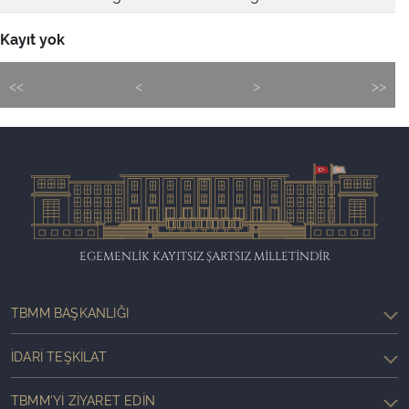
Kayıt yok
<<
<
>
>>
EGEMENLİK KAYITSIZ ŞARTSIZ MİLLETİNDİR
TBMM BAŞKANLIĞI
İDARI TEŞKILAT
TBMM'YI ZIYARET EDIN