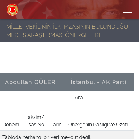
MİLLETVEKİLİNİN İLK İMZASININ BULUNDUĞU
MECLİS ARAŞTIRMASI ÖNERGELERİ
Abdullah GÜLER
İstanbul - AK Parti
Ara:
Taksim/
Dönem
Esas No
Tarihi
Önergenin Başlığı ve Özeti
Tabloda herhangi bir veri mevcut değil