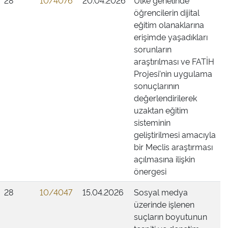
28
10/4076
20.04.2026
Ülke genelinde
öğrencilerin dijital
eğitim olanaklarına
erişimde yaşadıkları
sorunların
araştırılması ve FATİH
Projesi'nin uygulama
sonuçlarının
değerlendirilerek
uzaktan eğitim
sisteminin
geliştirilmesi amacıyla
bir Meclis araştırması
açılmasına ilişkin
önergesi
28
10/4047
15.04.2026
Sosyal medya
üzerinde işlenen
suçların boyutunun