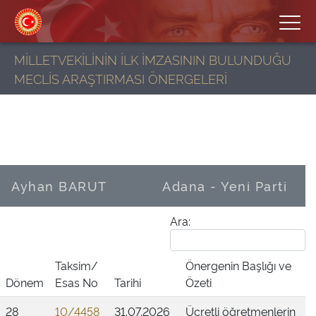
MİLLETVEKİLİNİN İLK İMZASININ BULUNDUĞU
MECLİS ARAŞTIRMASI ÖNERGELERİ
Ayhan BARUT
Adana - Yeni Parti
Ara:
Taksim/
Önergenin Başlığı ve
Dönem
Esas No
Tarihi
Özeti
28
10/4458
31.07.2026
Ücretli öğretmenlerin