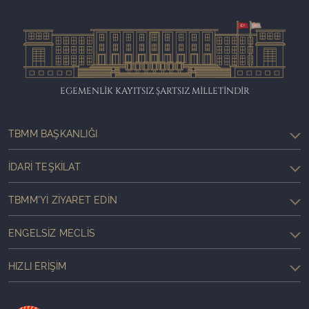
EGEMENLİK KAYITSIZ ŞARTSIZ MİLLETİNDİR
TBMM BAŞKANLIĞI
İDARI TEŞKILAT
TBMM'YI ZIYARET EDIN
ENGELSIZ MECLIS
HIZLI ERIŞIM