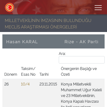
MİLLETVEKİLİNİN İMZASININ BULUNDUĞU
MECLİS ARAŞTIRMASI ÖNERGELERİ
Hasan KARAL
Rize - AK Parti
Ara:
Taksim/
Önergenin Başlığı ve
Dönem
Esas No
Tarihi
Özeti
26
10/4
23.11.2015
Konya Milletvekili
Muhammet Uğur Kaleli
ve 23 Milletvekilinin,
Konya Kapalı Havzası
ile ilgili sorunların