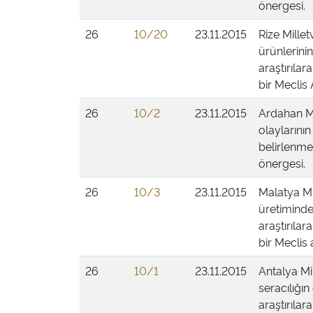
önergesi.
26
10/20
23.11.2015
Rize Millet
ürünlerini
araştırıla
bir Meclis 
26
10/2
23.11.2015
Ardahan Mi
olaylarını
belirlenmes
önergesi.
26
10/3
23.11.2015
Malatya Mil
üretiminde
araştırıla
bir Meclis 
26
10/1
23.11.2015
Antalya Mil
seracılığın
araştırıla