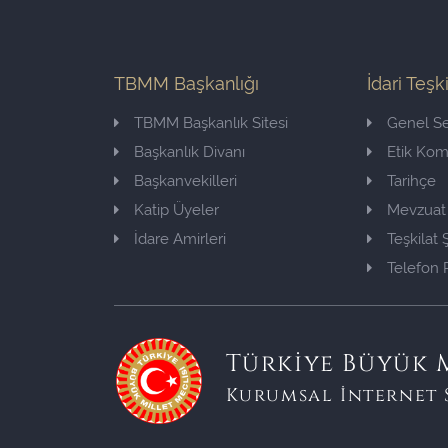
TBMM Başkanlığı
İdari Teşk
TBMM Başkanlık Sitesi
Genel Se
Başkanlık Divanı
Etik Ko
Başkanvekilleri
Tarihçe
Katip Üyeler
Mevzuat
İdare Amirleri
Teşkilat
Telefon 
Türkiye Büyük M
Kurumsal İnternet 