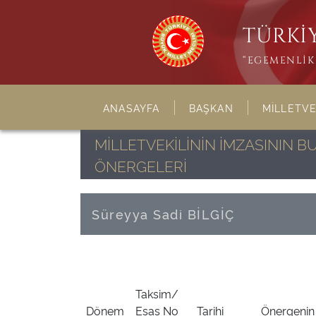
TÜRKİY
“EGEMENLİK 
ANASAYFA
BAŞKAN
MİLLETVE
MİLLETVEKİLİNİN İMZASININ 
ÖNERGELERİ
Süreyya Sadi BİLGİÇ
Taksim/
Dönem
Esas No
Tarihi
Önergenin 