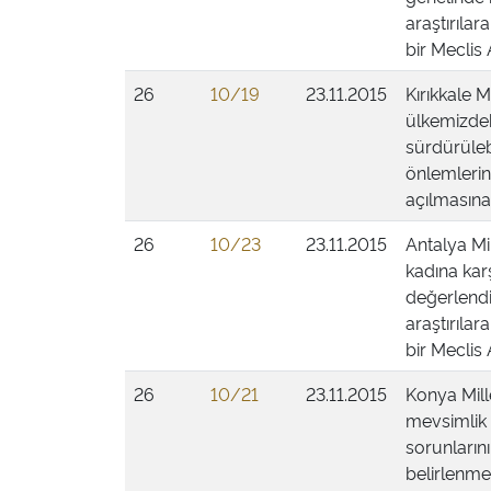
araştırıla
bir Meclis 
26
10/19
23.11.2015
Kırıkkale M
ülkemizdek
sürdürülebi
önlemlerin
açılmasına 
26
10/23
23.11.2015
Antalya Mi
kadına kar
değerlendir
araştırıla
bir Meclis 
26
10/21
23.11.2015
Konya Mille
mevsimlik 
sorunların
belirlenmes