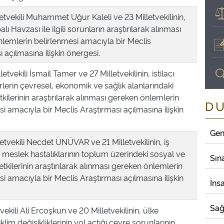
etvekili Muhammet Uğur Kaleli ve 23 Milletvekilinin,
ı Havzası ile ilgili sorunların araştırılarak alınması
lemlerin belirlenmesi amacıyla bir Meclis
 açılmasına ilişkin önergesi.
letvekili İsmail Tamer ve 27 Milletvekilinin, istilacı
rlerin çevresel, ekonomik ve sağlık alanlarındaki
kilerinin araştırılarak alınması gereken önlemlerin
D
i amacıyla bir Meclis Araştırması açılmasına ilişkin
Gen
etvekili Necdet ÜNÜVAR ve 21 Milletvekilinin, iş
e meslek hastalıklarının toplum üzerindeki sosyal ve
Sın
tkilerinin araştırılarak alınması gereken önlemlerin
i amacıyla bir Meclis Araştırması açılmasına ilişkin
İns
Sağ
vekili Ali Ercoşkun ve 20 Milletvekilinin, ülke
klim değişikliklerinin yol açtığı çevre sorunlarının