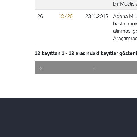
bir Meclis 
26
10/25
23.11.2015
Adana Mill
hastalarını
alınması g
Araştırması
12 kayıttan 1 - 12 arasındaki kayıtlar gösteri
<<
<