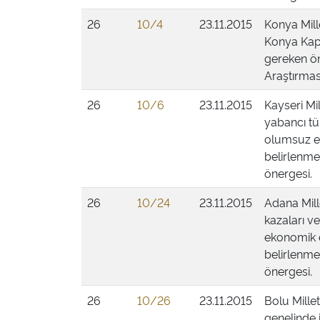
26
10/4
23.11.2015
Konya Mill
Konya Kapal
gereken ön
Araştırması
26
10/6
23.11.2015
Kayseri Mil
yabancı tü
olumsuz et
belirlenmes
önergesi.
26
10/24
23.11.2015
Adana Mill
kazaları v
ekonomik e
belirlenmes
önergesi.
26
10/26
23.11.2015
Bolu Millet
genelinde i