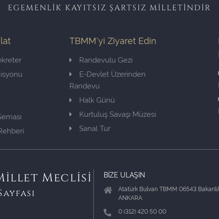
EGEMENLİK KAYITSIZ ŞARTSIZ MİLLETİNDİR
ilat
TBMM'yi Ziyaret Edin
kreter
Randevulu Gezi
misyonu
E-Devlet Üzerinden
Randevu
Halk Günü
Kurtuluş Savaşı Müzesi
 Şeması
Sanal Tur
Rehberi
BİZE ULAŞIN
illet Meclisi
Atatürk Bulvarı TBMM 06543 Bakanlık
Sayfası
ANKARA
0 (312) 420 50 00