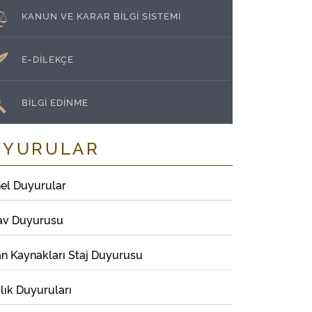
KANUN VE KARAR BİLGİ SİSTEMİ
E-DİLEKÇE
BİLGİ EDİNME
UYURULAR
el Duyurular
av Duyurusu
an Kaynakları Staj Duyurusu
lık Duyuruları