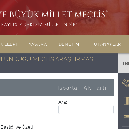
E BÜYÜK MİLLET MECLİSİ
KAYITSIZ ŞARTSIZ MİLLETİNDİR”
KİLLERİ
YASAMA
DENETİM
TUTANAKLAR
BULUNDUĞU MECLİS ARAŞTIRMASI
TB
Isparta - AK Parti
Ara:
Başlığı ve Özeti