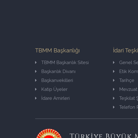
TBMM Başkanlığı
İdari Teşk
TBMM Başkanlık Sitesi
Genel Se
Başkanlık Divanı
Etik Ko
Başkanvekilleri
Tarihçe
Katip Üyeler
Mevzuat
İdare Amirleri
Teşkilat
Telefon 
Türkiye Büyük M