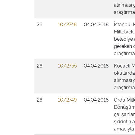
alınması 
araştırmas
26
10/2748
04.04.2018
İstanbul 
Milletveki
belediye 
gereken ö
araştırmas
26
10/2755
04.04.2018
Kocaeli Mi
okullarda
alınması 
araştırmas
26
10/2749
04.04.2018
Ordu Mille
Dönüşüm p
çalışanlar
şiddetin 
amacıyla 