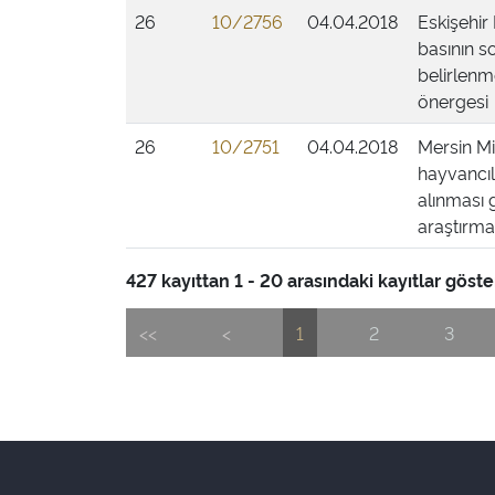
26
10/2756
04.04.2018
Eskişehir 
basının s
belirlenm
önergesi
26
10/2751
04.04.2018
Mersin Mi
hayvancıl
alınması 
araştırmas
427 kayıttan 1 - 20 arasındaki kayıtlar göster
<<
<
1
2
3