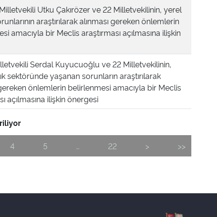
Milletvekili Utku Çakırözer ve 22 Milletvekilinin, yerel
orunlarının araştırılarak alınması gereken önlemlerin
esi amacıyla bir Meclis araştırması açılmasına ilişkin
lletvekili Serdal Kuyucuoğlu ve 22 Milletvekilinin,
ık sektöründe yaşanan sorunların araştırılarak
gereken önlemlerin belirlenmesi amacıyla bir Meclis
ı açılmasına ilişkin önergesi
iliyor
4
5
…
22
>
>>