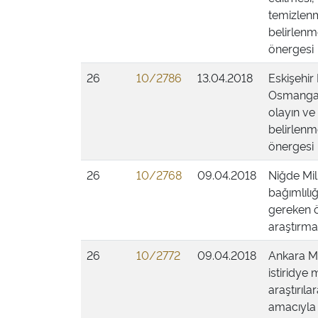
temizlenm
belirlenm
önergesi
26
10/2786
13.04.2018
Eskişehir 
Osmangazi
olayın ve
belirlenm
önergesi
26
10/2768
09.04.2018
Niğde Mill
bağımlılığ
gereken ö
araştırmas
26
10/2772
09.04.2018
Ankara Mi
istiridye 
araştırıl
amacıyla 