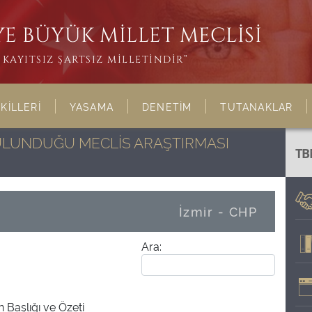
E BÜYÜK MİLLET MECLİSİ
KAYITSIZ ŞARTSIZ MİLLETİNDİR”
KİLLERİ
YASAMA
DENETİM
TUTANAKLAR
BULUNDUĞU MECLİS ARAŞTIRMASI
TB
İzmir - CHP
Ara:
 Başlığı ve Özeti