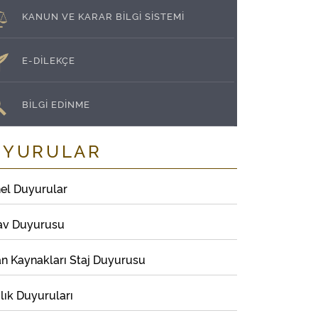
KANUN VE KARAR BİLGİ SİSTEMİ
E-DİLEKÇE
BİLGİ EDİNME
UYURULAR
el Duyurular
av Duyurusu
an Kaynakları Staj Duyurusu
lık Duyuruları