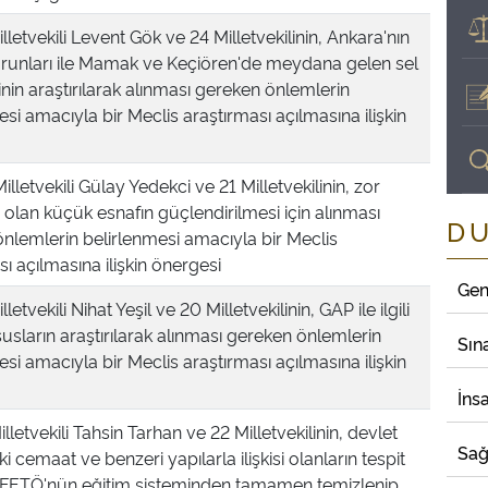
letvekili Levent Gök ve 24 Milletvekilinin, Ankara'nın
orunları ile Mamak ve Keçiören'de meydana gelen sel
inin araştırılarak alınması gereken önlemlerin
esi amacıyla bir Meclis araştırması açılmasına ilişkin
illetvekili Gülay Yedekci ve 21 Milletvekilinin, zor
lan küçük esnafın güçlendirilmesi için alınması
D
nlemlerin belirlenmesi amacıyla bir Meclis
ı açılmasına ilişkin önergesi
Gen
letvekili Nihat Yeşil ve 20 Milletvekilinin, GAP ile ilgili
susların araştırılarak alınması gereken önlemlerin
Sın
esi amacıyla bir Meclis araştırması açılmasına ilişkin
İns
lletvekili Tahsin Tarhan ve 22 Milletvekilinin, devlet
Sağ
ki cemaat ve benzeri yapılarla ilişkisi olanların tespit
, FETÖ'nün eğitim sisteminden tamamen temizlenip