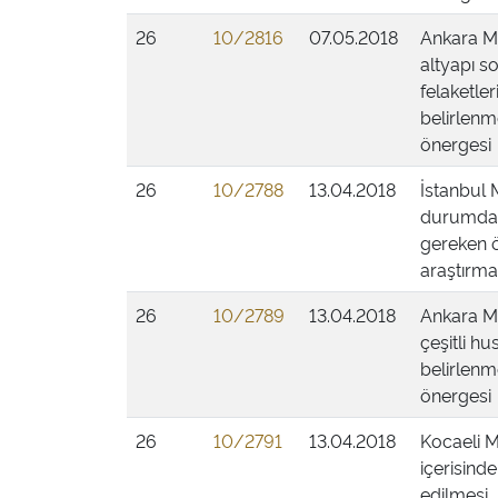
26
10/2816
07.05.2018
Ankara Mil
altyapı s
felaketler
belirlenm
önergesi
26
10/2788
13.04.2018
İstanbul M
durumda o
gereken ö
araştırmas
26
10/2789
13.04.2018
Ankara Mil
çeşitli hu
belirlenm
önergesi
26
10/2791
13.04.2018
Kocaeli Mi
içerisinde
edilmesi