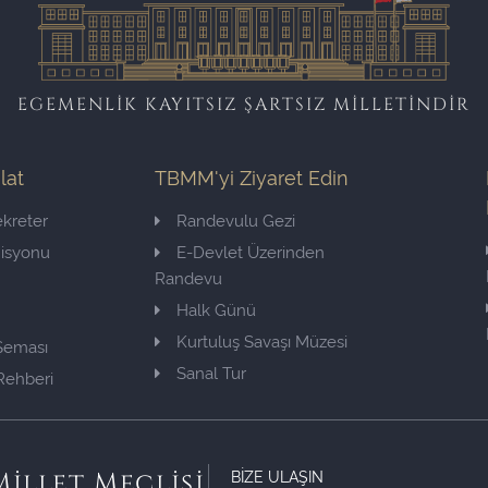
EGEMENLİK KAYITSIZ ŞARTSIZ MİLLETİNDİR
ilat
TBMM'yi Ziyaret Edin
kreter
Randevulu Gezi
misyonu
E-Devlet Üzerinden
Randevu
Halk Günü
Kurtuluş Savaşı Müzesi
 Şeması
Sanal Tur
Rehberi
BİZE ULAŞIN
illet Meclisi