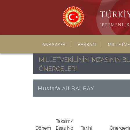
TÜRKİY
“EGEMENLİK 
ANASAYFA
BAŞKAN
MİLLETVE
MİLLETVEKİLİNİN İMZASININ 
ÖNERGELERİ
Mustafa Ali BALBAY
Taksim/
Dönem
Esas No
Tarihi
Önergenin