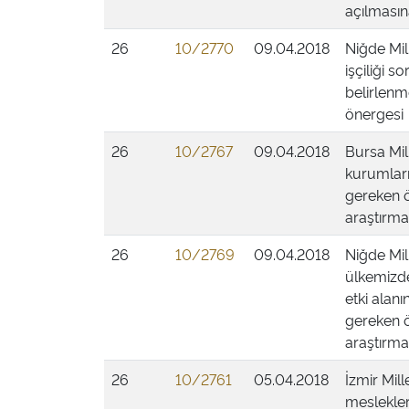
açılmasına
26
10/2770
09.04.2018
Niğde Mil
işçiliği 
belirlenm
önergesi
26
10/2767
09.04.2018
Bursa Mill
kurumları
gereken ö
araştırmas
26
10/2769
09.04.2018
Niğde Mill
ülkemizde
etki alan
gereken ö
araştırmas
26
10/2761
05.04.2018
İzmir Mill
meslekleri