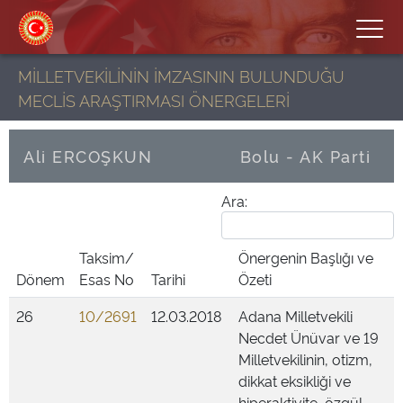
MİLLETVEKİLİNİN İMZASININ BULUNDUĞU
MECLİS ARAŞTIRMASI ÖNERGELERİ
Ali ERCOŞKUN
Bolu - AK Parti
Ara:
Taksim/
Önergenin Başlığı ve
Dönem
Esas No
Tarihi
Özeti
26
10/2691
12.03.2018
Adana Milletvekili
Necdet Ünüvar ve 19
Milletvekilinin, otizm,
dikkat eksikliği ve
hiperaktivite, özgül