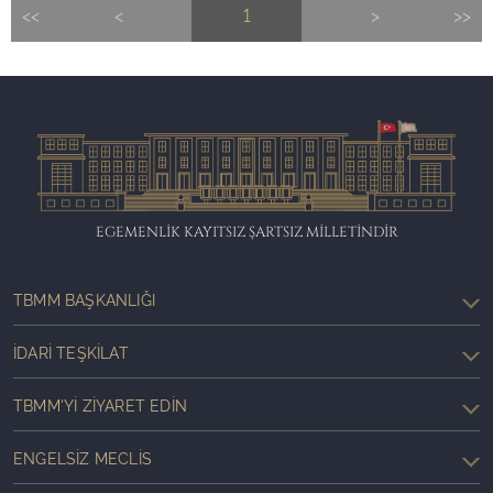
<<
<
1
>
>>
EGEMENLİK KAYITSIZ ŞARTSIZ MİLLETİNDİR
TBMM BAŞKANLIĞI
İDARI TEŞKILAT
TBMM'YI ZIYARET EDIN
ENGELSIZ MECLIS