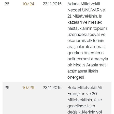
26
10/24
23.11.2015
Adana Milletvekili
Necdet ÜNÜVAR ve
21 Milletvekilinin, iş
kazaları ve meslek
hastalıklarının toplum
üzerindeki sosyal ve
ekonomik etkilerinin
araştırılarak alınması
gereken önlemlerin
belirlenmesi amacıyla
bir Meclis Araştırması
açılmasına ilişkin
önergesi.
26
10/26
23.11.2015
Bolu Milletvekili Ali
Ercoşkun ve 20
Milletvekilinin, ülke
genelinde iklim
değişikliklerinin yol