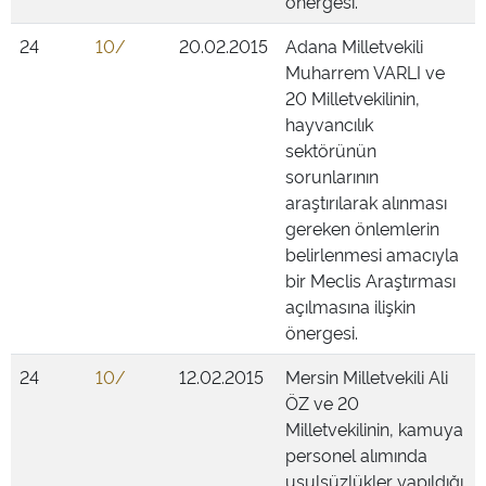
önergesi.
24
10/
20.02.2015
Adana Milletvekili
Muharrem VARLI ve
20 Milletvekilinin,
hayvancılık
sektörünün
sorunlarının
araştırılarak alınması
gereken önlemlerin
belirlenmesi amacıyla
bir Meclis Araştırması
açılmasına ilişkin
önergesi.
24
10/
12.02.2015
Mersin Milletvekili Ali
ÖZ ve 20
Milletvekilinin, kamuya
personel alımında
usulsüzlükler yapıldığı