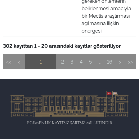
gereken önlemlerin
belirlenmesi amacıyla
bir Meclis araştırması
açılmasına ilişkin
önergesi.
302 kayıttan 1 - 20 arasındaki kayıtlar gösteriliyor
<<
<
1
2
3
4
5
…
16
>
>>
EGEMENLİK KAYITSIZ ŞARTSIZ MİLLETİNDİR