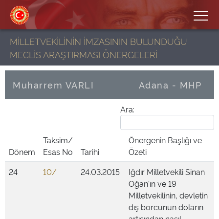
MİLLETVEKİLİNİN İMZASININ BULUNDUĞU
MECLİS ARAŞTIRMASI ÖNERGELERİ
Muharrem VARLI
Adana - MHP
Ara:
Taksim/
Önergenin Başlığı ve
Dönem
Esas No
Tarihi
Özeti
24
10/
24.03.2015
Iğdır Milletvekili Sinan
Oğan'ın ve 19
Milletvekilinin, devletin
dış borcunun doların
artışından nasıl