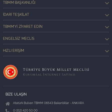
TBMM BAŞKANLIĞI
İDARI TEŞKILAT
TBMM'YI ZIYARET EDIN
ENGELSIZ MECLIS
HIZLI ERIŞIM
Türkiye Büyük Millet Meclisi
Kurumsal İnternet Sayfası
BİZE ULAŞIN
Atatürk Bulvarı TBMM 06543 Bakanlıklar - ANKARA
0 (312) 420 50 00