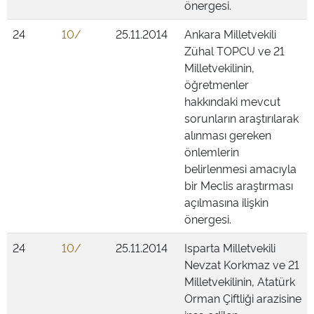
önergesi.
24
10/
25.11.2014
Ankara Milletvekili
Zühal TOPCU ve 21
Milletvekilinin,
öğretmenler
hakkındaki mevcut
sorunların araştırılarak
alınması gereken
önlemlerin
belirlenmesi amacıyla
bir Meclis araştırması
açılmasına ilişkin
önergesi.
24
10/
25.11.2014
Isparta Milletvekili
Nevzat Korkmaz ve 21
Milletvekilinin, Atatürk
Orman Çiftliği arazisine